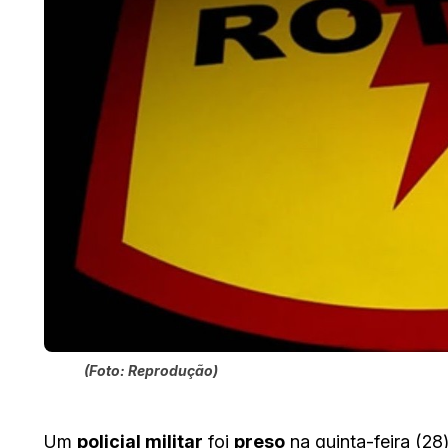
(Foto: Reprodução)
Um
policial militar
foi
preso
na quinta-feira (2