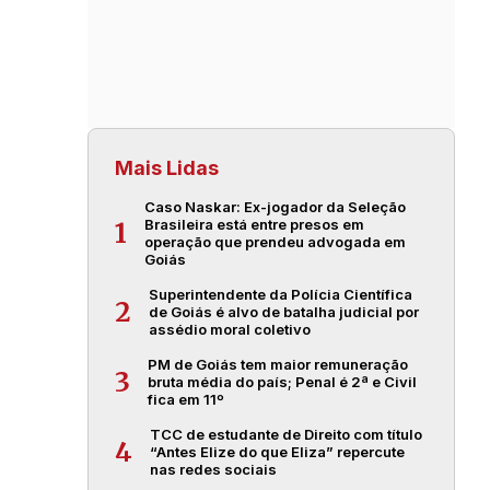
Mais Lidas
Caso Naskar: Ex-jogador da Seleção
Brasileira está entre presos em
1
operação que prendeu advogada em
Goiás
Superintendente da Polícia Científica
2
de Goiás é alvo de batalha judicial por
assédio moral coletivo
PM de Goiás tem maior remuneração
3
bruta média do país; Penal é 2ª e Civil
fica em 11º
TCC de estudante de Direito com título
4
“Antes Elize do que Eliza” repercute
nas redes sociais