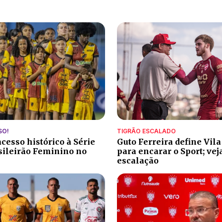
SO!
TIGRÃO ESCALADO
cesso histórico à Série
Guto Ferreira define Vil
sileirão Feminino no
para encarar o Sport; vej
escalação