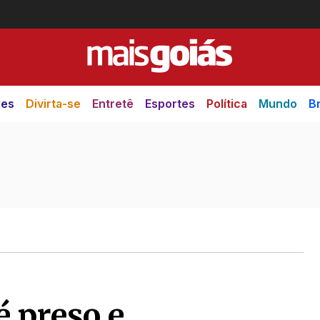
des
Divirta-se
Entretê
Esportes
Política
Mundo
Br
 preso e