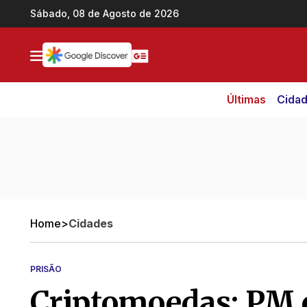
Ir direto pro conteúdo
Sábado, 08 de Agosto de 2026
Últimas
Cida
Home
>
Cidades
PRISÃO
Criptomoedas: PM é