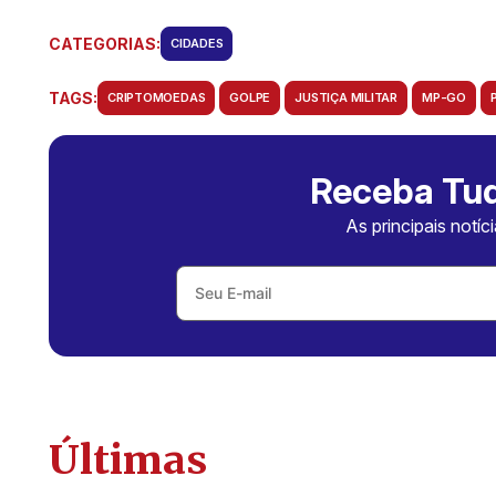
CATEGORIAS:
CIDADES
TAGS:
CRIPTOMOEDAS
GOLPE
JUSTIÇA MILITAR
MP-GO
Receba Tud
As principais notíc
Últimas