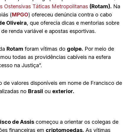
 Ostensivas Táticas Metropolitanas
(Rotam).
Na
oiás (
MPGO
) ofereceu denúncia contra o cabo
e Oliveira
, que oferecia dicas e mentorias sobre
 de renda variável e apostas esportivas.
 da
Rotam
foram vítimas do
golpe.
Por meio de
mou todas as providências cabíveis na esfera
esso na Justiça”.
o de valores disponíveis em nome de Francisco de
calizadas no
Brasil
ou
exterior.
isco de Assis
começou a orientar os colegas de
ões financeiras em
criptomoedas.
As vítimas