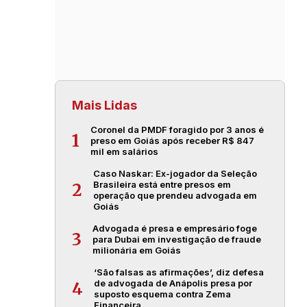
Mais Lidas
Coronel da PMDF foragido por 3 anos é
1
preso em Goiás após receber R$ 847
mil em salários
Caso Naskar: Ex-jogador da Seleção
Brasileira está entre presos em
2
operação que prendeu advogada em
Goiás
Advogada é presa e empresário foge
3
para Dubai em investigação de fraude
milionária em Goiás
‘São falsas as afirmações’, diz defesa
de advogada de Anápolis presa por
4
suposto esquema contra Zema
Financeira