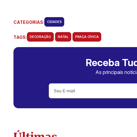
CATEGORIAS:
CIDADES
TAGS:
DECORAÇÃO
NATAL
PRAÇA CÍVICA
Receba Tud
As principais notíc
Últimas