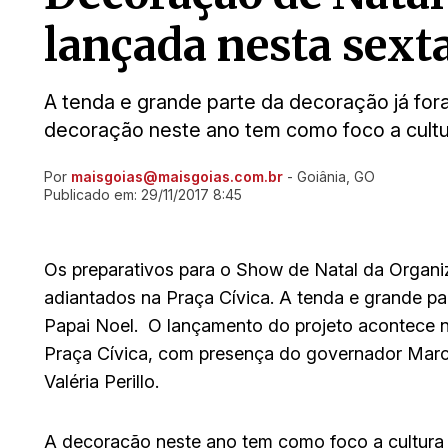
lançada nesta sexta
A tenda e grande parte da decoração já for
decoração neste ano tem como foco a cultu
Por
maisgoias@maisgoias.com.br
- Goiânia, GO
Ir direto pra matéria
Publicado em:
29/11/2017 8:45
Os preparativos para o Show de Natal da Organi
adiantados na Praça Cívica. A tenda e grande p
Papai Noel. O lançamento do projeto acontece ne
Praça Cívica, com presença do governador Marcon
Valéria Perillo.
A decoração neste ano tem como foco a cultura g