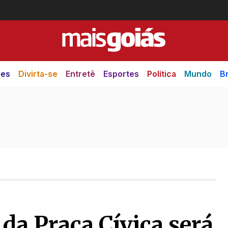
des
Divirta-se
Entretê
Esportes
Política
Mundo
Br
da Praça Cívica será