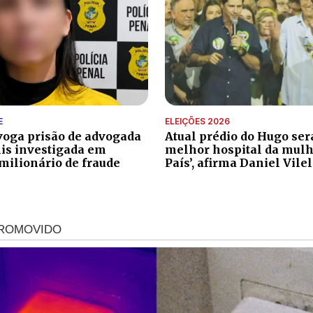
E
ELEIÇÕES 2026
evoga prisão de advogada
Atual prédio do Hugo será
is investigada em
melhor hospital da mulh
ilionário de fraude
País’, afirma Daniel Vile