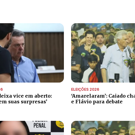
26
ELEIÇÕES 2026
eixa vice em aberto:
‘Amarelaram’: Caiado ch
tem suas surpresas’
e Flávio para debate