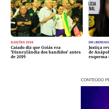
ELEIÇÕES 2026
EM LIBERDAD
Caiado diz que Goiás era
Justiça r
‘Disneylândia dos bandidos’ antes
de Anápol
de 2019
esquema m