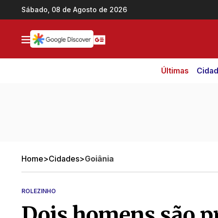
Ir direto pro conteúdo
Sábado, 08 de Agosto de 2026
Últimas
Cida
Home
>
Cidades
>
Goiânia
ROLEZINHO
Dois homens são pr