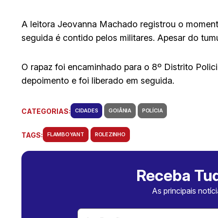
A leitora Jeovanna Machado registrou o momen
seguida é contido pelos militares. Apesar do tumu
O rapaz foi encaminhado para o 8º Distrito Polic
depoimento e foi liberado em seguida.
CATEGORIAS:
CIDADES
GOIÂNIA
POLÍCIA
TAGS:
FLAMBOYANT
ROLEZINHO
Receba Tud
As principais notíc