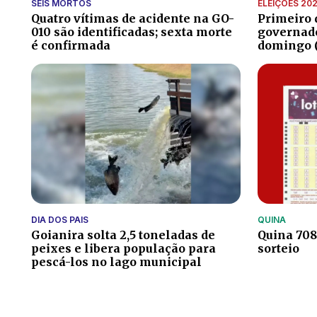
SEIS MORTOS
ELEIÇÕES 20
Quatro vítimas de acidente na GO-
Primeiro 
010 são identificadas; sexta morte
governado
é confirmada
domingo (
DIA DOS PAIS
QUINA
Goianira solta 2,5 toneladas de
Quina 7086
peixes e libera população para
sorteio
pescá-los no lago municipal