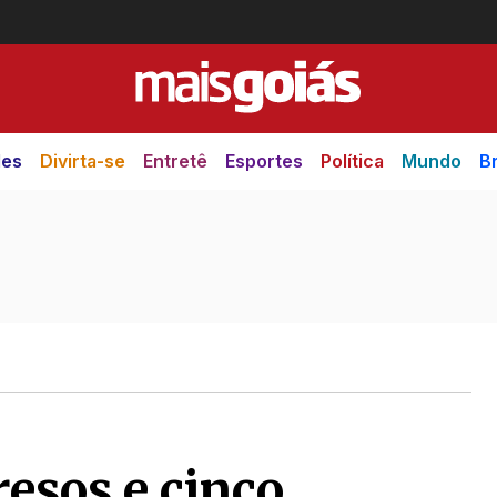
des
Divirta-se
Entretê
Esportes
Política
Mundo
Br
esos e cinco