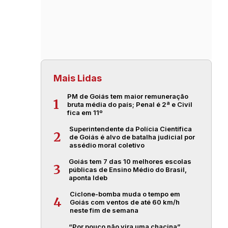
Mais Lidas
PM de Goiás tem maior remuneração
1
bruta média do país; Penal é 2ª e Civil
fica em 11º
Superintendente da Polícia Científica
2
de Goiás é alvo de batalha judicial por
assédio moral coletivo
Goiás tem 7 das 10 melhores escolas
3
públicas de Ensino Médio do Brasil,
aponta Ideb
Ciclone-bomba muda o tempo em
4
Goiás com ventos de até 60 km/h
neste fim de semana
“Por pouco não vira uma chacina”,