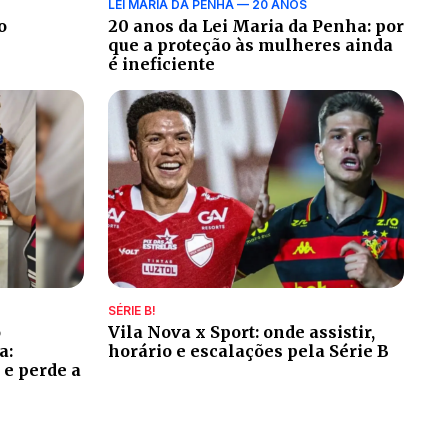
LEI MARIA DA PENHA — 20 ANOS
o
20 anos da Lei Maria da Penha: por
que a proteção às mulheres ainda
é ineficiente
SÉRIE B!
o
Vila Nova x Sport: onde assistir,
a:
horário e escalações pela Série B
 e perde a