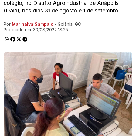
colégio, no Distrito Agroindustrial de Anápolis
(Daia), nos dias 31 de agosto e 1 de setembro
Por
Marinalva Sampaio
- Goiânia, GO
Ir direto pra matéria
Publicado em:
30/08/2022 18:25