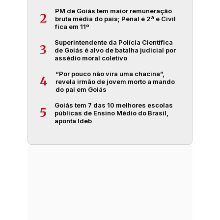
PM de Goiás tem maior remuneração
2
bruta média do país; Penal é 2ª e Civil
fica em 11º
Superintendente da Polícia Científica
3
de Goiás é alvo de batalha judicial por
assédio moral coletivo
“Por pouco não vira uma chacina”,
4
revela irmão de jovem morto a mando
do pai em Goiás
Goiás tem 7 das 10 melhores escolas
5
públicas de Ensino Médio do Brasil,
aponta Ideb