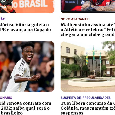
EÃO!
NOVO ATACANTE
tórica: Vitória goleia o
Matheusinho assina até
-PR e avança na Copa do
o Atlético e celebra: “Fel
chegar a um clube grand
IONÁRIO
SUSPEITA DE IRREGULARIDADES
id renova contrato com
TCM libera concurso da
é 2032; saiba qual será o
Goiânia, mas mantém trê
 brasileiro
suspensos