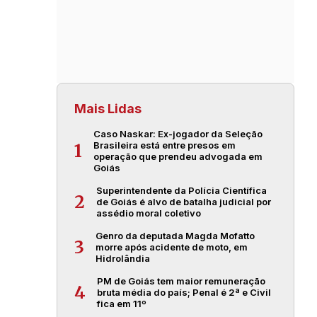
Mais Lidas
Caso Naskar: Ex-jogador da Seleção
Brasileira está entre presos em
1
operação que prendeu advogada em
Goiás
Superintendente da Polícia Científica
2
de Goiás é alvo de batalha judicial por
assédio moral coletivo
Genro da deputada Magda Mofatto
3
morre após acidente de moto, em
Hidrolândia
PM de Goiás tem maior remuneração
4
bruta média do país; Penal é 2ª e Civil
fica em 11º