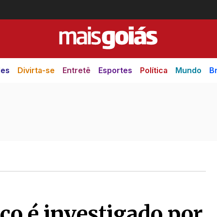
des
Divirta-se
Entretê
Esportes
Política
Mundo
Br
co é investigado por