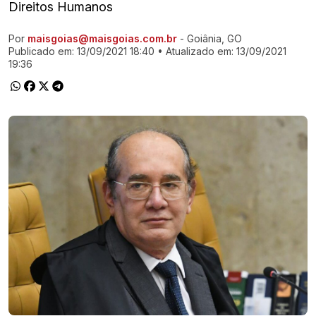
Direitos Humanos
Por
maisgoias@maisgoias.com.br
- Goiânia, GO
Ir direto pra matéria
Publicado em:
13/09/2021 18:40
• Atualizado em:
13/09/2021
19:36