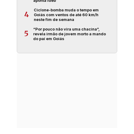
aponta Ideb
Ciclone-bomba muda o tempo em
4
Goiás com ventos de até 60 km/h
neste fim de semana
“Por pouco não vira uma chacina”,
5
revela irmão de jovem morto a mando
do pai em Goiás