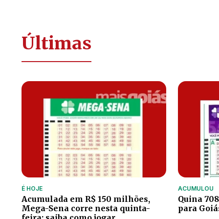
Últimas
É HOJE
ACUMULOU
Acumulada em R$ 150 milhões,
Quina 708
Mega-Sena corre nesta quinta-
para Goiá
feira; saiba como jogar