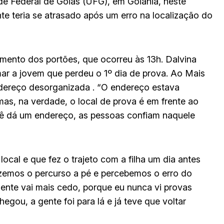
de Federal de Goiás (UFG), em Goiânia, neste
e teria se atrasado após um erro na localização do
ento dos portões, que ocorreu às 13h. Dalvina
ar a jovem que perdeu o 1º dia de prova. Ao Mais
dereço desorganizada . “O endereço estava
 mas, na verdade, o local de prova é em frente ao
ocê dá um endereço, as pessoas confiam naquele
ocal e que fez o trajeto com a filha um dia antes
izemos o percurso a pé e percebemos o erro do
 gente vai mais cedo, porque eu nunca vi provas
hegou, a gente foi para lá e já teve que voltar