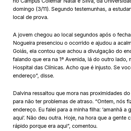
no Câmpus Colemar Natal e Silva, da Universida
domingo (3/11). Segundo testemunhas, a estudant
local de prova.
A jovem chegou ao local segundos após o fecham
Nogueira presenciou o ocorrido e ajudou a acalm
Goiás, ela contou que achou a divulgação do en
falando que era na 1ª Avenida, lá do outro lado,
Hospital das Clínicas. Acho que é injusto. Se v
endereço”, disse.
Dalvina ressaltou que mora nas proximidades do l
para não ter problemas de atraso. “Ontem, nós f
endereço. Eu falei para a minha filha: ‘amanhã a
aqui’. Não deu outra. Hoje, na hora que a gente c
rápido porque era aqui”, comentou.