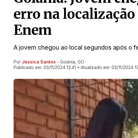
erro na localizaçã
Enem
A jovem chegou ao local segundos após o f
Por
Jessica Santos
- Goiânia, GO
Ir direto pra matéria
Publicado em:
03/11/2024 13:41
• Atualizado em:
03/11/2024 1