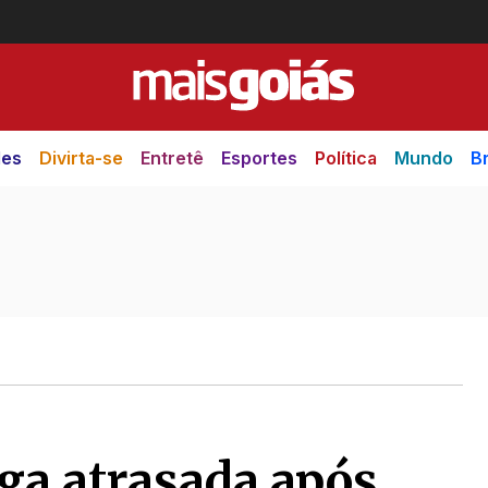
des
Divirta-se
Entretê
Esportes
Política
Mundo
Br
ga atrasada após