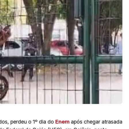
os, perdeu o 1º dia do
Enem
após chegar atrasada