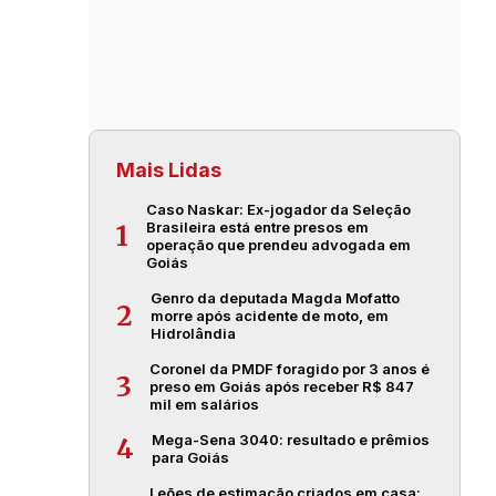
Mais Lidas
Caso Naskar: Ex-jogador da Seleção
Brasileira está entre presos em
1
operação que prendeu advogada em
Goiás
Genro da deputada Magda Mofatto
2
morre após acidente de moto, em
Hidrolândia
Coronel da PMDF foragido por 3 anos é
3
preso em Goiás após receber R$ 847
mil em salários
Mega-Sena 3040: resultado e prêmios
4
para Goiás
Leões de estimação criados em casa: