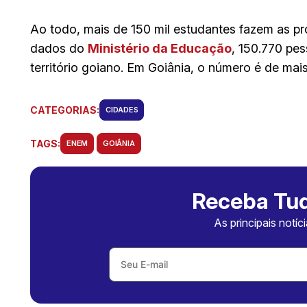
Ao todo, mais de 150 mil estudantes fazem as 
dados do
Ministério da Educação
, 150.770 pe
território goiano. Em Goiânia, o número é de mais
CATEGORIAS:
CIDADES
TAGS:
ENEM
GOIÂNIA
Receba Tud
As principais notíc