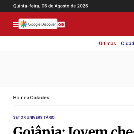
Ir direto pro conteúdo
Quinta-feira, 06 de Agosto de 2026
Últimas
Cida
Home
>
Cidades
SETOR UNIVERSITÁRIO
Goiânia: Jovem che