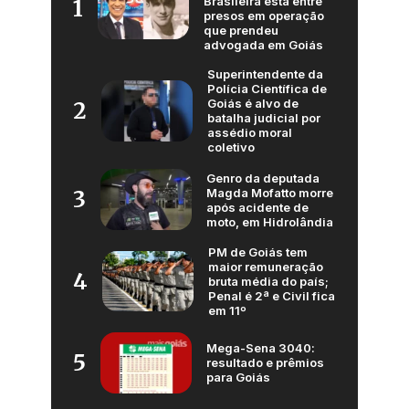
Brasileira está entre
1
presos em operação
que prendeu
advogada em Goiás
Superintendente da
Polícia Científica de
Goiás é alvo de
2
batalha judicial por
assédio moral
coletivo
Genro da deputada
Magda Mofatto morre
3
após acidente de
moto, em Hidrolândia
PM de Goiás tem
maior remuneração
4
bruta média do país;
Penal é 2ª e Civil fica
em 11º
Mega-Sena 3040:
5
resultado e prêmios
para Goiás