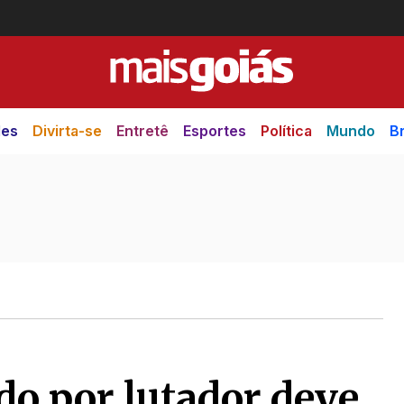
des
Divirta-se
Entretê
Esportes
Política
Mundo
Br
do por lutador deve