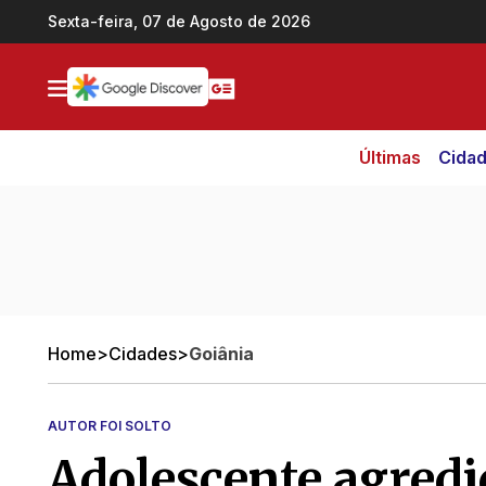
Ir direto pro conteúdo
Sexta-feira, 07 de Agosto de 2026
Últimas
Cida
Home
>
Cidades
>
Goiânia
AUTOR FOI SOLTO
Adolescente agredi