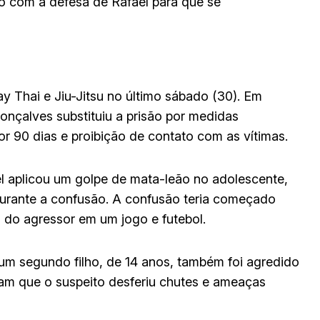
o com a defesa de Rafael para que se
y Thai e Jiu-Jitsu no último sábado (30). Em
onçalves substituiu a prisão por medidas
or 90 dias e proibição de contato com as vítimas.
el aplicou um golpe de mata-leão no adolescente,
durante a confusão. A confusão teria começado
o do agressor em um jogo e futebol.
um segundo filho, de 14 anos, também foi agredido
ram que o suspeito desferiu chutes e ameaças