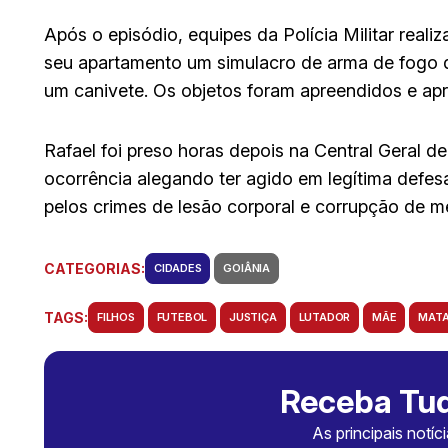
Após o episódio, equipes da Polícia Militar real
seu apartamento um simulacro de arma de fogo do
um canivete. Os objetos foram apreendidos e apr
Rafael foi preso horas depois na Central Geral d
ocorrência alegando ter agido em legítima defesa d
pelos crimes de lesão corporal e corrupção de m
CATEGORIAS:
CIDADES
GOIÂNIA
TAGS:
FILHOS
FUTEBOL
JUSTIÇA
LUTADOR
MÃE
MATA
Receba Tud
As principais notíc