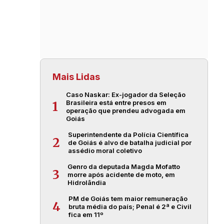
Mais Lidas
Caso Naskar: Ex-jogador da Seleção
Brasileira está entre presos em
1
operação que prendeu advogada em
Goiás
Superintendente da Polícia Científica
2
de Goiás é alvo de batalha judicial por
assédio moral coletivo
Genro da deputada Magda Mofatto
3
morre após acidente de moto, em
Hidrolândia
PM de Goiás tem maior remuneração
4
bruta média do país; Penal é 2ª e Civil
fica em 11º