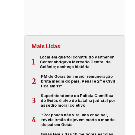
Mais Lidas
Local em que foi construído Parthenon
1
Center abrigava Mercado Central de
Goiânia; conheça história
PM de Goiás tem maior remuneração
2
bruta média do país; Penal é 2ª e Civil
fica em 11º
Superintendente da Polícia Científica
3
de Goiás é alvo de batalha judicial por
assédio moral coletivo
“Por pouco não vira uma chacina”,
4
revela irmão de jovem morto a mando
do pai em Goiás
Goiás tem 7 das 10 melhores escolas