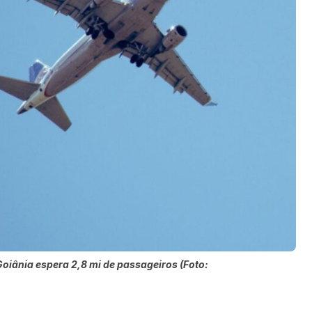
oiânia espera 2,8 mi de passageiros (Foto: