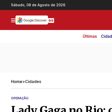
Ir direto pro conteúdo
Sábado, 08 de Agosto de 2026
Últimas
Cida
Home
>
Cidades
OPERAÇÃO
Lady Gaga no Rio: 