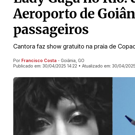
Aeroporto de Goiân
passageiros
Cantora faz show gratuito na praia de Copa
Por
Francisco Costa
- Goiânia, GO
Ir direto pra matéria
Publicado em:
30/04/2025 14:22
• Atualizado em:
30/04/2025