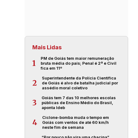
Mais Lidas
PM de Goiás tem maior remuneração
1
bruta média do país; Penal é 2ª e Civil
fica em 11º
Superintendente da Polícia Científica
2
de Goiás é alvo de batalha judicial por
assédio moral coletivo
Goiás tem 7 das 10 melhores escolas
3
públicas de Ensino Médio do Brasil,
aponta Ideb
Ciclone-bomba muda o tempo em
4
Goiás com ventos de até 60 km/h
neste fim de semana
“Por pouco não vira uma chacina”,