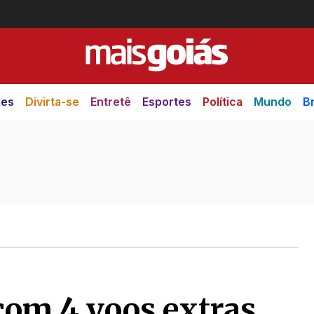
des
Divirta-se
Entretê
Esportes
Política
Mundo
Br
com 4 voos extras,