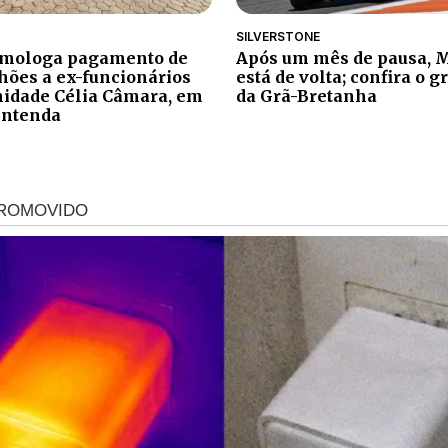
SILVERSTONE
Após um mês de pausa, 
homologa pagamento de
está de volta; confira o g
lhões a ex-funcionários
da Grã-Bretanha
idade Célia Câmara, em
entenda