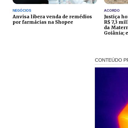
NEGÓCIOS
ACORDO
Anvisa libera venda de remédios
Justiça 
por farmácias na Shopee
R$ 7,3 mi
da Matern
Goiânia; 