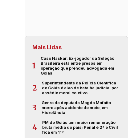
Mais Lidas
Caso Naskar: Ex-jogador da Seleção
Brasileira está entre presos em
1
operação que prendeu advogada em
Goiás
Superintendente da Polícia Científica
2
de Goiás é alvo de batalha judicial por
assédio moral coletivo
Genro da deputada Magda Mofatto
3
morre após acidente de moto, em
Hidrolândia
PM de Goiás tem maior remuneração
4
bruta média do país; Penal é 2ª e Civil
fica em 11º