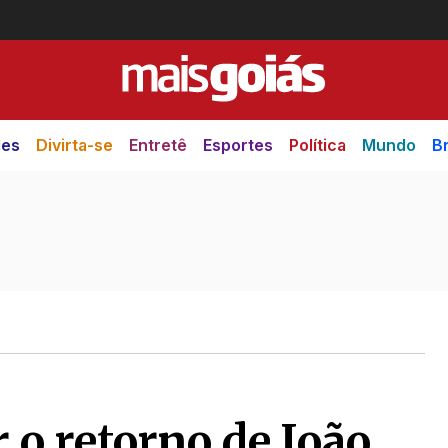
des
Divirta-se
Entretê
Esportes
Política
Mundo
Br
 o retorno de João