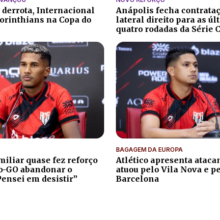
 derrota, Internacional
Anápolis fecha contrata
orinthians na Copa do
lateral direito para as ú
quatro rodadas da Série 
BAGAGEM DA EUROPA
iliar quase fez reforço
Atlético apresenta atacan
co-GO abandonar o
atuou pelo Vila Nova e p
Pensei em desistir”
Barcelona