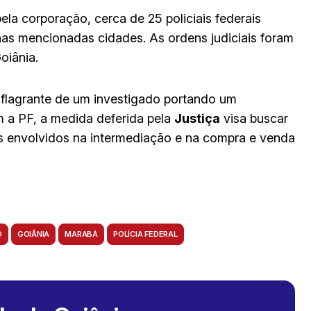
la corporação, cerca de 25 policiais federais
as mencionadas cidades. As ordens judiciais foram
oiânia.
m flagrante de um investigado portando um
m a PF, a medida deferida pela
Justiça
visa buscar
s envolvidos na intermediação e na compra e venda
O
GOIÂNIA
MARABÁ
POLÍCIA FEDERAL