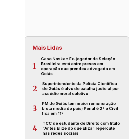
Mais Lidas
Caso Naskar: Ex-jogador da Seleção
Brasileira está entre presos em
1
operação que prendeu advogada em
Goiás
Superintendente da Polícia Científica
2
de Goiás é alvo de batalha judicial por
assédio moral coletivo
PM de Goiás tem maior remuneração
3
bruta média do país; Penal é 2ª e Civil
fica em 11º
TCC de estudante de Direito com título
4
“Antes Elize do que Eliza” repercute
nas redes sociais