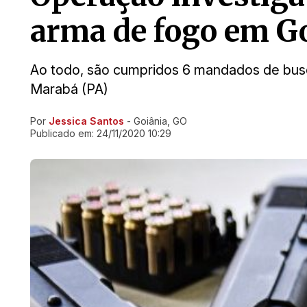
arma de fogo em G
Ao todo, são cumpridos 6 mandados de bus
Marabá (PA)
Por
Jessica Santos
- Goiânia, GO
Ir direto pra matéria
Publicado em:
24/11/2020 10:29