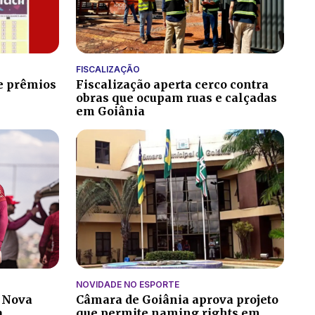
FISCALIZAÇÃO
 e prêmios
Fiscalização aperta cerco contra
obras que ocupam ruas e calçadas
em Goiânia
NOVIDADE NO ESPORTE
a Nova
Câmara de Goiânia aprova projeto
a
que permite naming rights em