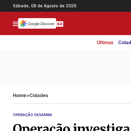
Ir direto pro conteúdo
Sábado, 08 de Agosto de 2026
Últimas
Cida
Home
>
Cidades
OPERAÇÃO DESARMA
Operação investiga