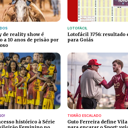
IDOS
LOTOFÁCIL
 de reality show é
Lotofácil 3756: resultado
 a 10 anos de prisão por
para Goiás
doso
SO!
TIGRÃO ESCALADO
cesso histórico à Série
Guto Ferreira define Vil
sileirão Feminino no
para encarar o Sport; vej