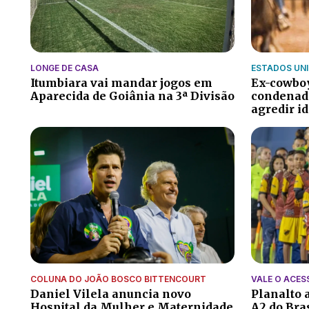
LONGE DE CASA
ESTADOS UN
Itumbiara vai mandar jogos em
Ex-cowboy
Aparecida de Goiânia na 3ª Divisão
condenado
agredir i
COLUNA DO JOÃO BOSCO BITTENCOURT
VALE O ACES
Daniel Vilela anuncia novo
Planalto a
Hospital da Mulher e Maternidade
A2 do Bra