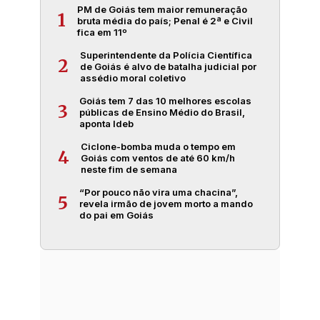
PM de Goiás tem maior remuneração
1
bruta média do país; Penal é 2ª e Civil
fica em 11º
Superintendente da Polícia Científica
2
de Goiás é alvo de batalha judicial por
assédio moral coletivo
Goiás tem 7 das 10 melhores escolas
3
públicas de Ensino Médio do Brasil,
aponta Ideb
Ciclone-bomba muda o tempo em
4
Goiás com ventos de até 60 km/h
neste fim de semana
“Por pouco não vira uma chacina”,
5
revela irmão de jovem morto a mando
do pai em Goiás