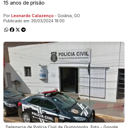
15 anos de prisão
Por
Leonardo Calazenço
- Goiânia, GO
Ir direto pra matéria
Publicado em:
26/03/2024 18:00
Delegacia de Polícia Civil de Quirinópolis. Foto - Google