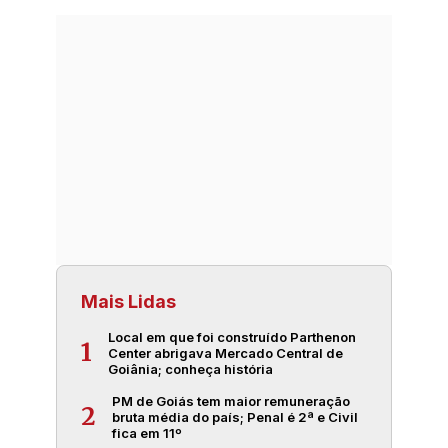
Mais Lidas
Local em que foi construído Parthenon
1
Center abrigava Mercado Central de
Goiânia; conheça história
PM de Goiás tem maior remuneração
2
bruta média do país; Penal é 2ª e Civil
fica em 11º