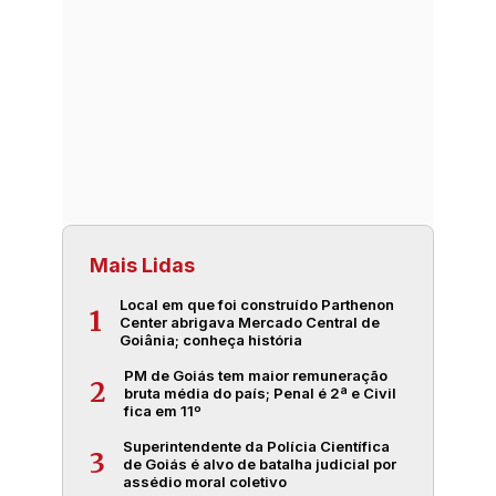
Mais Lidas
Local em que foi construído Parthenon
1
Center abrigava Mercado Central de
Goiânia; conheça história
PM de Goiás tem maior remuneração
2
bruta média do país; Penal é 2ª e Civil
fica em 11º
Superintendente da Polícia Científica
3
de Goiás é alvo de batalha judicial por
assédio moral coletivo