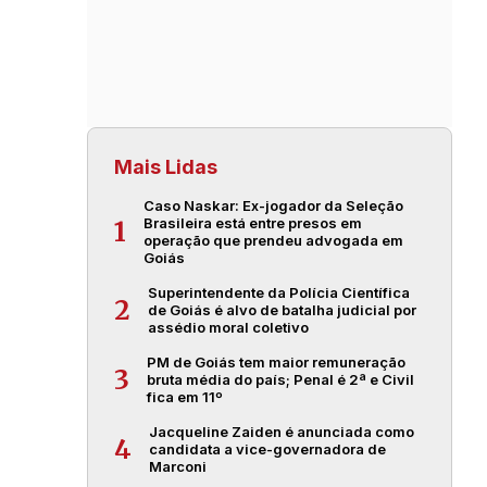
Mais Lidas
Caso Naskar: Ex-jogador da Seleção
Brasileira está entre presos em
1
operação que prendeu advogada em
Goiás
Superintendente da Polícia Científica
2
de Goiás é alvo de batalha judicial por
assédio moral coletivo
PM de Goiás tem maior remuneração
3
bruta média do país; Penal é 2ª e Civil
fica em 11º
Jacqueline Zaiden é anunciada como
4
candidata a vice-governadora de
Marconi