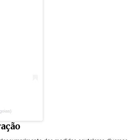
goias)
ração