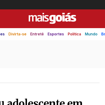
des
Divirta-se
Entretê
Esportes
Política
Mundo
Br
u adolescente em