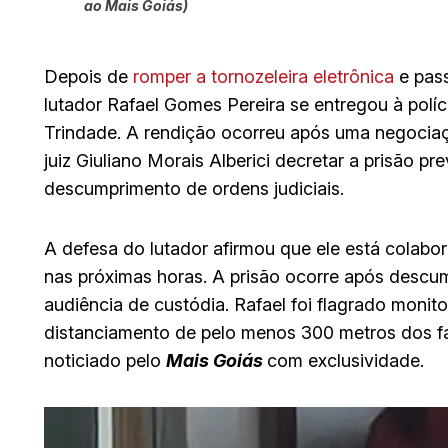
ao Mais Goiás)
Depois de
romper a tornozeleira eletrônica
e pass
lutador Rafael Gomes Pereira se entregou à políci
Trindade. A rendição ocorreu após uma negocia
juiz Giuliano Morais Alberici decretar a prisão p
descumprimento de ordens judiciais.
A defesa do lutador afirmou que ele está colabora
nas próximas horas. A prisão ocorre após desc
audiência de custódia. Rafael foi flagrado monit
distanciamento de pelo menos 300 metros dos fami
noticiado pelo
Mais Goiás
com exclusividade.