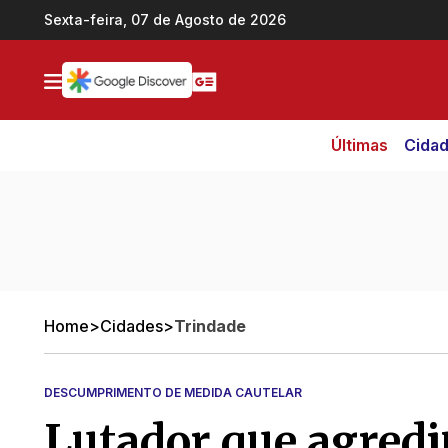
Ir direto pro conteúdo
Sexta-feira, 07 de Agosto de 2026
Últimas
Cida
Home
>
Cidades
>
Trindade
DESCUMPRIMENTO DE MEDIDA CAUTELAR
Lutador que agredi