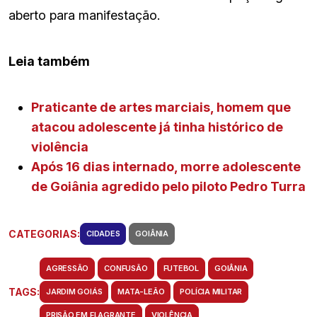
aberto para manifestação.
Leia também
Praticante de artes marciais, homem que
atacou adolescente já tinha histórico de
violência
Após 16 dias internado, morre adolescente
de Goiânia agredido pelo piloto Pedro Turra
CATEGORIAS:
CIDADES
GOIÂNIA
AGRESSÃO
CONFUSÃO
FUTEBOL
GOIÂNIA
TAGS:
JARDIM GOIÁS
MATA-LEÃO
POLÍCIA MILITAR
PRISÃO EM FLAGRANTE
VIOLÊNCIA