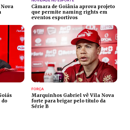
NOVIDADE NO ESPORTE
a Nova
Câmara de Goiânia aprova projeto
a
que permite naming rights em
eventos esportivos
FORÇA
Goiás
Marquinhos Gabriel vê Vila Nova
 do
forte para brigar pelo título da
Série B