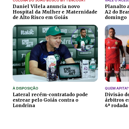
COLUNA DO JOÃO BOSCO BITTENCOURT
VALE O ACES
Daniel Vilela anuncia novo
Planalto a
Hospital da Mulher e Maternidade
A2 do Bra
de Alto Risco em Goiás
domingo
À DISPOSIÇÃO
QUEM APITA?
Lateral recém-contratado pode
Divisão de
estrear pelo Goiás contra o
árbitros e
Londrina
4ª rodada