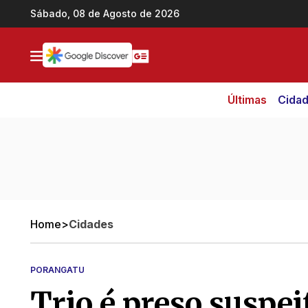
Ir direto pro conteúdo
Sábado, 08 de Agosto de 2026
Últimas
Cida
Home
>
Cidades
PORANGATU
Trio é preso suspei