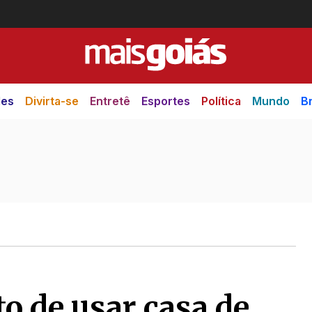
des
Divirta-se
Entretê
Esportes
Política
Mundo
Br
to de usar casa de