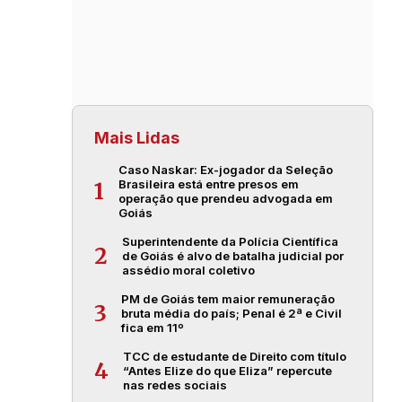
Mais Lidas
Caso Naskar: Ex-jogador da Seleção
Brasileira está entre presos em
1
operação que prendeu advogada em
Goiás
Superintendente da Polícia Científica
2
de Goiás é alvo de batalha judicial por
assédio moral coletivo
PM de Goiás tem maior remuneração
3
bruta média do país; Penal é 2ª e Civil
fica em 11º
TCC de estudante de Direito com título
4
“Antes Elize do que Eliza” repercute
nas redes sociais