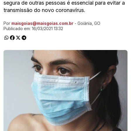
segura de outras pessoas é essencial para evitar a
transmissão do novo coronavírus.
Por
maisgoias@maisgoias.com.br
- Goiânia, GO
Ir direto pra matéria
Publicado em:
16/03/2021 13:32