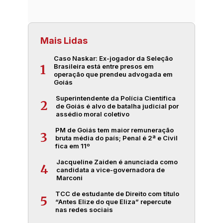
Mais Lidas
Caso Naskar: Ex-jogador da Seleção
Brasileira está entre presos em
1
operação que prendeu advogada em
Goiás
Superintendente da Polícia Científica
2
de Goiás é alvo de batalha judicial por
assédio moral coletivo
PM de Goiás tem maior remuneração
3
bruta média do país; Penal é 2ª e Civil
fica em 11º
Jacqueline Zaiden é anunciada como
4
candidata a vice-governadora de
Marconi
TCC de estudante de Direito com título
5
“Antes Elize do que Eliza” repercute
nas redes sociais