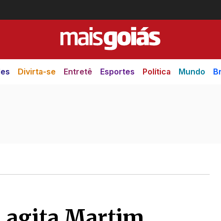
des
Divirta-se
Entretê
Esportes
Política
Mundo
Br
a agita Martim