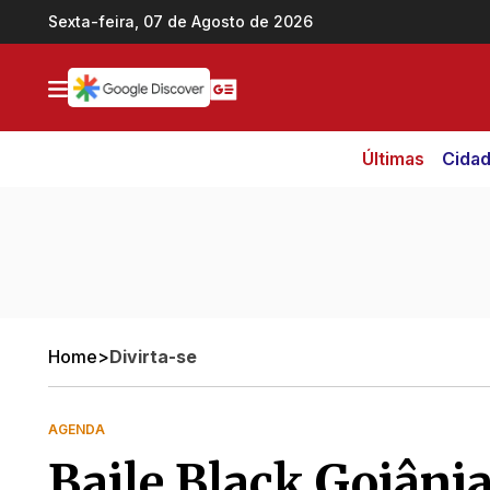
Ir direto pro conteúdo
Sexta-feira, 07 de Agosto de 2026
Últimas
Cida
Home
>
Divirta-se
AGENDA
Baile Black Goiâni