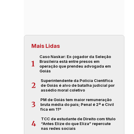
Mais Lidas
Caso Naskar: Ex-jogador da Seleção
Brasileira está entre presos em
1
operação que prendeu advogada em
Goiás
Superintendente da Polícia Científica
2
de Goiás é alvo de batalha judicial por
assédio moral coletivo
PM de Goiás tem maior remuneração
3
bruta média do país; Penal é 2ª e Civil
fica em 11º
TCC de estudante de Direito com título
4
“Antes Elize do que Eliza” repercute
nas redes sociais