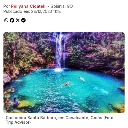
Por
Pollyana Cicatelli
- Goiânia, GO
Ir direto pra matéria
Publicado em:
28/12/2023 11:18
Cachoeira Santa Bárbara, em Cavalcante, Goiás (Foto:
Trip Advisor)