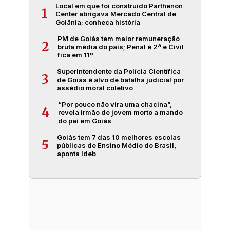
Local em que foi construído Parthenon
1
Center abrigava Mercado Central de
Goiânia; conheça história
PM de Goiás tem maior remuneração
2
bruta média do país; Penal é 2ª e Civil
fica em 11º
Superintendente da Polícia Científica
3
de Goiás é alvo de batalha judicial por
assédio moral coletivo
“Por pouco não vira uma chacina”,
4
revela irmão de jovem morto a mando
do pai em Goiás
Goiás tem 7 das 10 melhores escolas
5
públicas de Ensino Médio do Brasil,
aponta Ideb