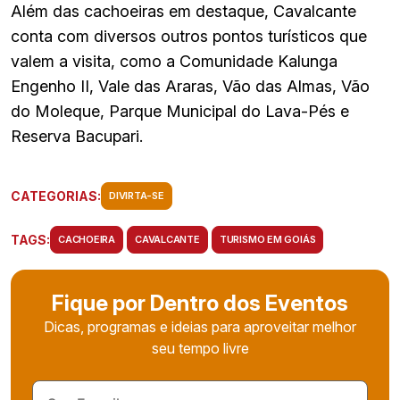
Além das cachoeiras em destaque, Cavalcante
conta com diversos outros pontos turísticos que
valem a visita, como a Comunidade Kalunga
Engenho II, Vale das Araras, Vão das Almas, Vão
do Moleque, Parque Municipal do Lava-Pés e
Reserva Bacupari.
CATEGORIAS:
DIVIRTA-SE
TAGS:
CACHOEIRA
CAVALCANTE
TURISMO EM GOIÁS
Fique por Dentro dos Eventos
Dicas, programas e ideias para aproveitar melhor
seu tempo livre