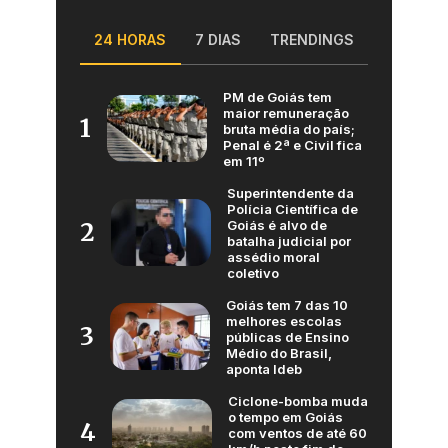
24 HORAS
7 DIAS
TRENDINGS
PM de Goiás tem
maior remuneração
1
bruta média do país;
Penal é 2ª e Civil fica
em 11º
Superintendente da
Polícia Científica de
Goiás é alvo de
2
batalha judicial por
assédio moral
coletivo
Goiás tem 7 das 10
melhores escolas
3
públicas de Ensino
Médio do Brasil,
aponta Ideb
Ciclone-bomba muda
o tempo em Goiás
4
com ventos de até 60