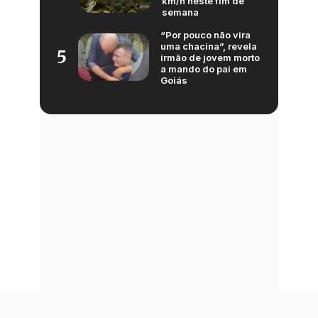
km/h neste fim de
semana
“Por pouco não vira
uma chacina”, revela
5
irmão de jovem morto
a mando do pai em
Goiás