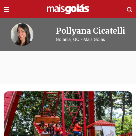
Ir direto pro conteúdo
Pollyana Cicatelli
Goiânia, GO
- Mais Goiás
Todas as notícias de
Pollyana Cicate