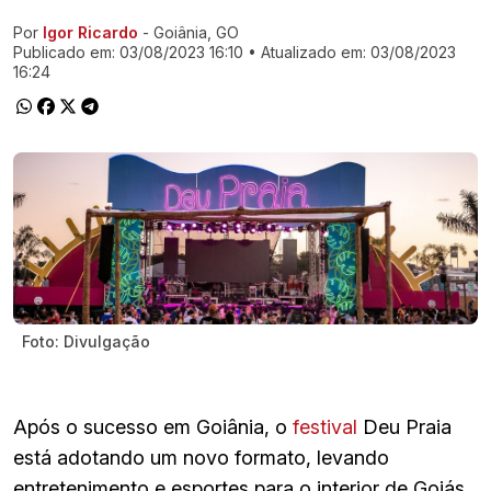
Por
Igor Ricardo
- Goiânia, GO
Ir direto pra matéria
Publicado em:
03/08/2023 16:10
• Atualizado em:
03/08/2023
16:24
Foto: Divulgação
Após o sucesso em Goiânia, o
festival
Deu Praia
está adotando um novo formato, levando
entretenimento e esportes para o interior de Goiás.