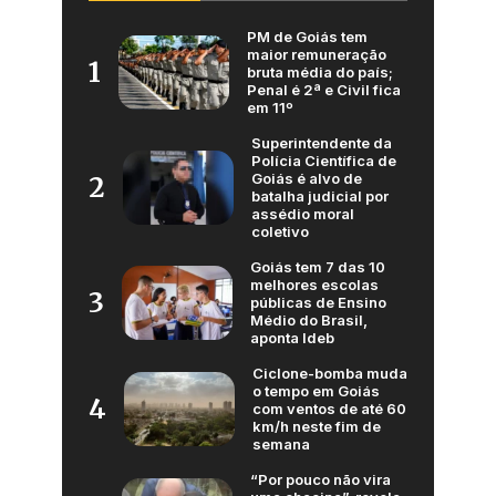
PM de Goiás tem
maior remuneração
1
bruta média do país;
Penal é 2ª e Civil fica
em 11º
Superintendente da
Polícia Científica de
Goiás é alvo de
2
batalha judicial por
assédio moral
coletivo
Goiás tem 7 das 10
melhores escolas
3
públicas de Ensino
Médio do Brasil,
aponta Ideb
Ciclone-bomba muda
o tempo em Goiás
4
com ventos de até 60
km/h neste fim de
semana
“Por pouco não vira