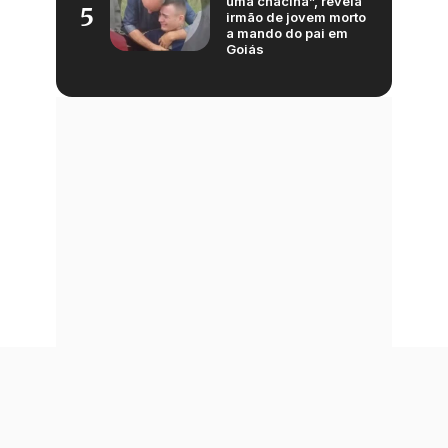
uma chacina”, revela
5
irmão de jovem morto
a mando do pai em
Goiás