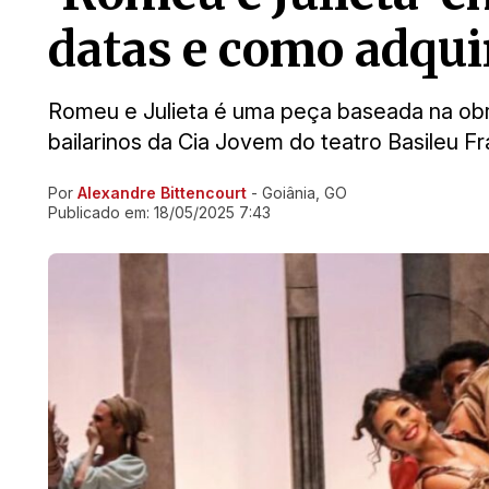
datas e como adqui
Romeu e Julieta é uma peça baseada na ob
bailarinos da Cia Jovem do teatro Basileu F
Por
Alexandre Bittencourt
- Goiânia, GO
Ir direto pra matéria
Publicado em:
18/05/2025 7:43