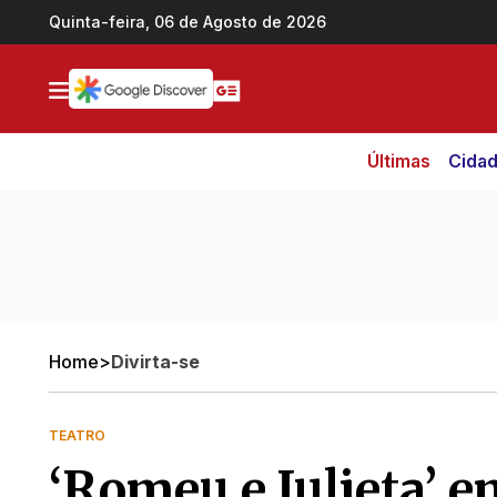
Ir direto pro conteúdo
Quinta-feira, 06 de Agosto de 2026
Últimas
Cida
Home
>
Divirta-se
TEATRO
‘Romeu e Julieta’ e