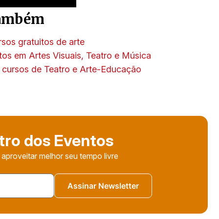
 também
sos gratuitos de arte
tos em Artes Visuais, Teatro e Música
a cursos de Teatro e Arte-Educação
tro dos Eventos
 aproveitar melhor seu tempo livre
Assinar Newsletter