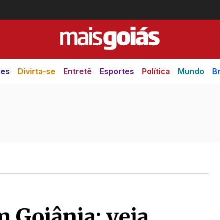
des
Divirta-se
Entretê
Esportes
Política
Mundo
Br
m Goiânia: veja