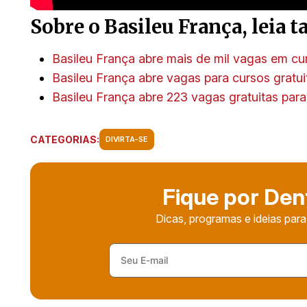
Sobre o Basileu França, leia
Basileu França abre mais de mil vagas em cur
Basileu França abre vagas para cursos gratui
Basileu França abre 223 vagas gratuitas par
CATEGORIAS:
DIVIRTA-SE
Fique por Den
Dicas, programas e ideias para