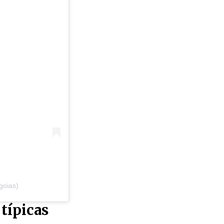
goias)
típicas