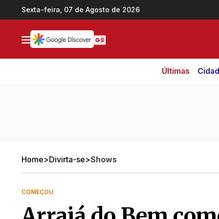
Ir direto pro conteúdo
Sexta-feira, 07 de Agosto de 2026
Últimas
Cida
Home
>
Divirta-se
>
Shows
COMEÇOU
Arraiá do Bem come