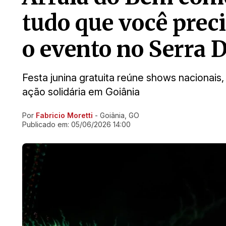
tudo que você preci
o evento no Serra 
Festa junina gratuita reúne shows nacionais,
ação solidária em Goiânia
Por
Fabricio Moretti
- Goiânia, GO
Ir direto pra matéria
Publicado em:
05/06/2026 14:00