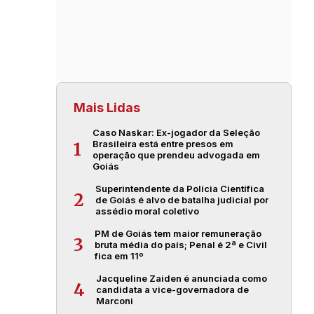
Mais Lidas
Caso Naskar: Ex-jogador da Seleção
Brasileira está entre presos em
1
operação que prendeu advogada em
Goiás
Superintendente da Polícia Científica
2
de Goiás é alvo de batalha judicial por
assédio moral coletivo
PM de Goiás tem maior remuneração
3
bruta média do país; Penal é 2ª e Civil
fica em 11º
Jacqueline Zaiden é anunciada como
4
candidata a vice-governadora de
Marconi