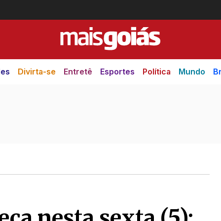
des
Divirta-se
Entretê
Esportes
Política
Mundo
Br
ça nesta sexta (5):