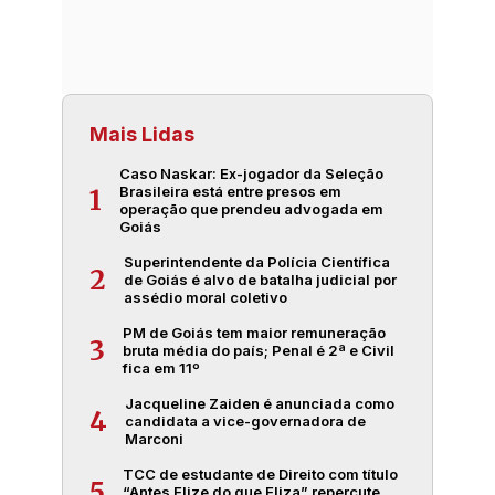
Mais Lidas
Caso Naskar: Ex-jogador da Seleção
Brasileira está entre presos em
1
operação que prendeu advogada em
Goiás
Superintendente da Polícia Científica
2
de Goiás é alvo de batalha judicial por
assédio moral coletivo
PM de Goiás tem maior remuneração
3
bruta média do país; Penal é 2ª e Civil
fica em 11º
Jacqueline Zaiden é anunciada como
4
candidata a vice-governadora de
Marconi
TCC de estudante de Direito com título
5
“Antes Elize do que Eliza” repercute