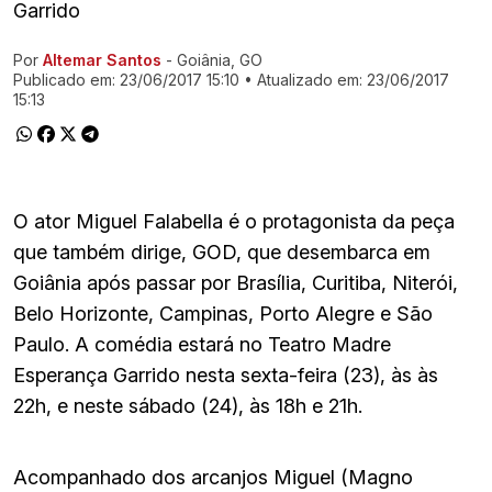
Garrido
Por
Altemar Santos
- Goiânia, GO
Ir direto pra matéria
Publicado em:
23/06/2017 15:10
• Atualizado em:
23/06/2017
15:13
O ator Miguel Falabella é o protagonista da peça
que também dirige, GOD, que desembarca em
Goiânia após passar por Brasília, Curitiba, Niterói,
Belo Horizonte, Campinas, Porto Alegre e São
Paulo. A comédia estará no Teatro Madre
Esperança Garrido nesta sexta-feira (23), às às
22h, e neste sábado (24), às 18h e 21h.
Acompanhado dos arcanjos Miguel (Magno