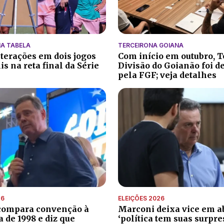
A TABELA
TERCEIRONA GOIANA
lterações em dois jogos
Com início em outubro, T
s na reta final da Série
Divisão do Goianão foi d
pela FGF; veja detalhes
26
ELEIÇÕES 2026
compara convenção à
Marconi deixa vice em ab
de 1998 e diz que
‘política tem suas surpre