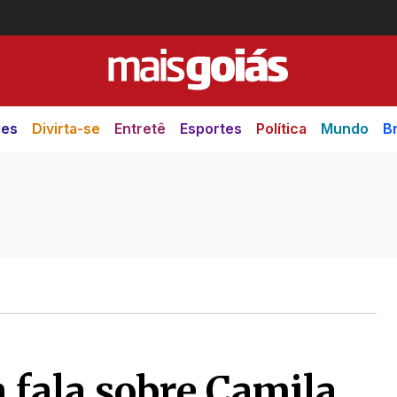
des
Divirta-se
Entretê
Esportes
Política
Mundo
Br
 fala sobre Camila