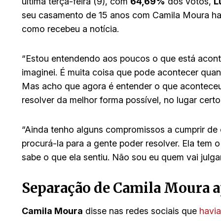
última terça-feira (9), com
64,69%
dos votos,
L
seu casamento de 15 anos com Camila Moura ha
como recebeu a notícia.
“Estou entendendo aos poucos o que está acont
imaginei. É muita coisa que pode acontecer qu
Mas acho que agora é entender o que aconteceu e
resolver da melhor forma possível, no lugar certo 
“Ainda tenho alguns compromissos a cumprir de 
procurá-la para a gente poder resolver. Ela tem o
sabe o que ela sentiu. Não sou eu quem vai julga
Separação de Camila Moura a
Camila Moura
disse nas redes sociais que
havi