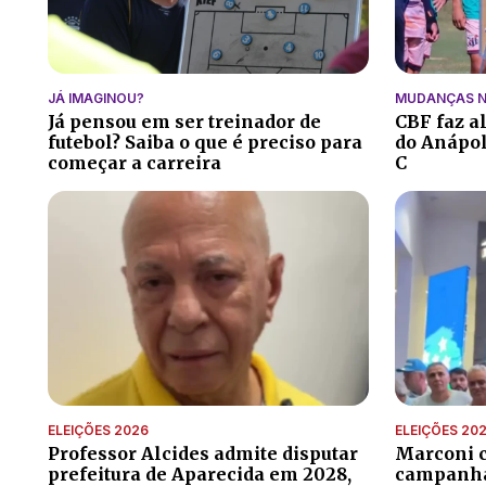
JÁ IMAGINOU?
MUDANÇAS N
Já pensou em ser treinador de
CBF faz a
futebol? Saiba o que é preciso para
do Anápoli
começar a carreira
C
ELEIÇÕES 2026
ELEIÇÕES 20
Professor Alcides admite disputar
Marconi 
prefeitura de Aparecida em 2028,
campanha 