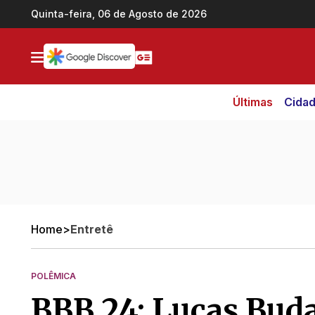
Ir direto pro conteúdo
Quinta-feira, 06 de Agosto de 2026
Últimas
Cida
Home
>
Entretê
POLÊMICA
BBB 24: Lucas Buda