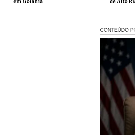
em Goiânia
de Alto R