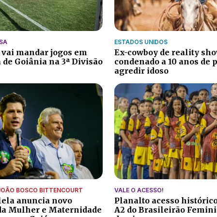
SA
ESTADOS UNIDOS
 vai mandar jogos em
Ex-cowboy de reality sho
 de Goiânia na 3ª Divisão
condenado a 10 anos de p
agredir idoso
JOÃO BOSCO BITTENCOURT
VALE O ACESSO!
lela anuncia novo
Planalto acesso histórico
da Mulher e Maternidade
A2 do Brasileirão Femin