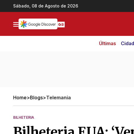
Ir direto pro conteúdo
Sábado, 08 de Agosto de 2026
Últimas
Cida
Home
>
Blogs
>
Telemania
BILHETERIA
Bilheteria EUA: ‘V