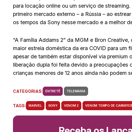
para locação online ou um serviço de streamin
primeiro mercado externo – a Rússia – ao estrear
os tempos da Sony nesse mercado e a melhor de 
“A Família Addams 2” da MGM e Bron Creative, di
maior estreia doméstica da era COVID para um fi
apesar de também estar disponível via premium
liberação dupla foi feita devido a preocupações 
crianças menores de 12 anos ainda não podem se
CATEGORIAS:
ENTRETÊ
TELEMANIA
TAGS:
MARVEL
SONY
VENOM 2
VENOM TEMPO DE CARNIFICI
Receba os Lanç