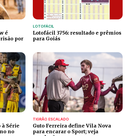
LOTOFÁCIL
w é
Lotofácil 3756: resultado e prêmios
risão por
para Goiás
TIGRÃO ESCALADO
 à Série
Guto Ferreira define Vila Nova
ino no
para encarar o Sport; veja