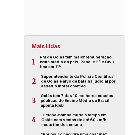
Mais Lidas
PM de Goiás tem maior remuneração
1
bruta média do país; Penal é 2ª e Civil
fica em 11º
Superintendente da Polícia Científica
2
de Goiás é alvo de batalha judicial por
assédio moral coletivo
Goiás tem 7 das 10 melhores escolas
3
públicas de Ensino Médio do Brasil,
aponta Ideb
Ciclone-bomba muda o tempo em
4
Goiás com ventos de até 60 km/h
neste fim de semana
“Por pouco não vira uma chacina”,