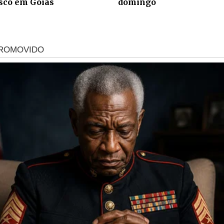
isco em Goiás
domingo