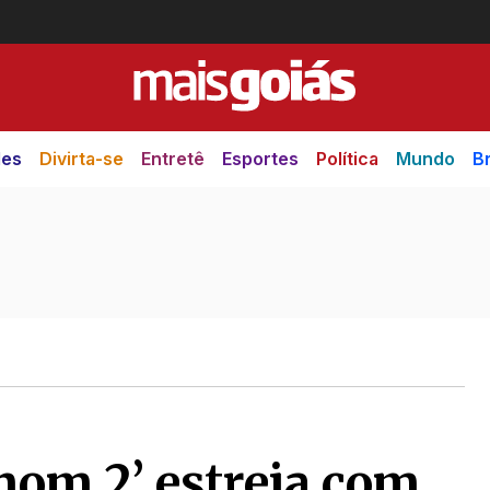
des
Divirta-se
Entretê
Esportes
Política
Mundo
Br
enom 2’ estreia com