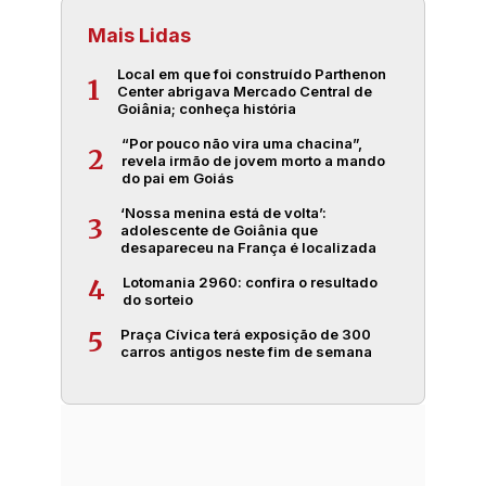
Mais Lidas
Local em que foi construído Parthenon
1
Center abrigava Mercado Central de
Goiânia; conheça história
“Por pouco não vira uma chacina”,
2
revela irmão de jovem morto a mando
do pai em Goiás
‘Nossa menina está de volta’:
3
adolescente de Goiânia que
desapareceu na França é localizada
Lotomania 2960: confira o resultado
4
do sorteio
Praça Cívica terá exposição de 300
5
carros antigos neste fim de semana