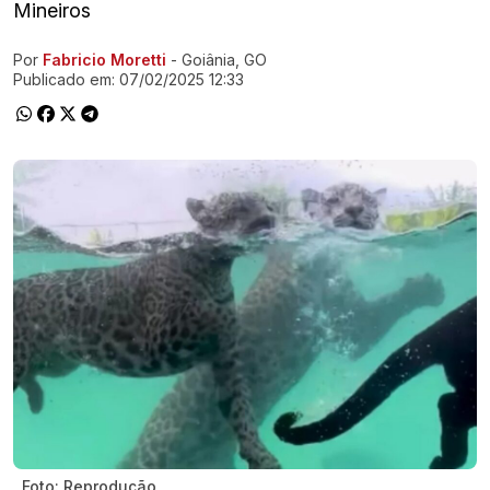
Mineiros
Por
Fabricio Moretti
- Goiânia, GO
Ir direto pra matéria
Publicado em:
07/02/2025 12:33
Foto: Reprodução