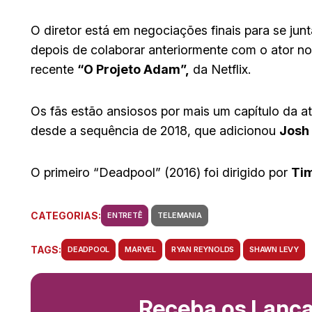
O diretor está em negociações finais para se junt
depois de colaborar anteriormente com o ator n
recente
“O Projeto Adam”,
da Netflix.
Os fãs estão ansiosos por mais um capítulo da atr
desde a sequência de 2018, que adicionou
Josh 
O primeiro “Deadpool” (2016) foi dirigido por
Tim
CATEGORIAS:
ENTRETÊ
TELEMANIA
TAGS:
DEADPOOL
MARVEL
RYAN REYNOLDS
SHAWN LEVY
Receba os Lanç