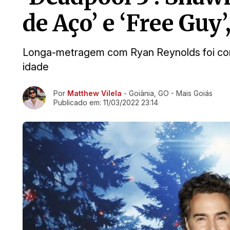
de Aço’ e ‘Free Guy’,
Longa-metragem com Ryan Reynolds foi conf
idade
Ir direto pra matéria
Por
Matthew Vilela
- Goiânia, GO - Mais Goiás
Publicado em:
11/03/2022 23:14