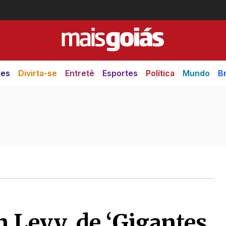
des
Divirta-se
Entretê
Esportes
Política
Mundo
Br
n Levy, de ‘Gigantes