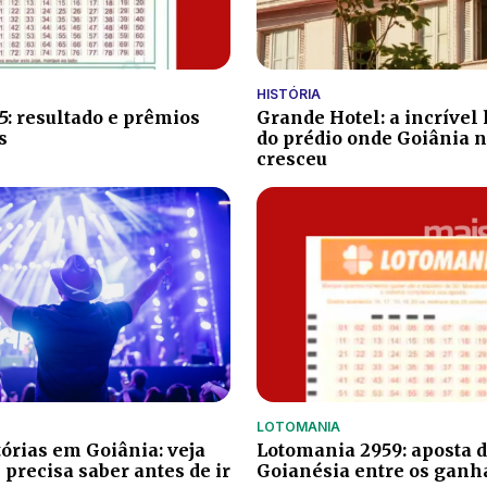
HISTÓRIA
5: resultado e prêmios
Grande Hotel: a incrível 
s
do prédio onde Goiânia 
cresceu
LOTOMANIA
órias em Goiânia: veja
Lotomania 2959: aposta 
 precisa saber antes de ir
Goianésia entre os ganh