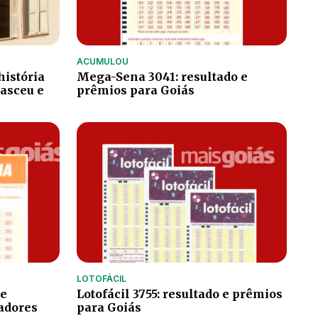
ACUMULOU
história
Mega-Sena 3041: resultado e
nasceu e
prêmios para Goiás
LOTOFÁCIL
de
Lotofácil 3755: resultado e prêmios
adores
para Goiás