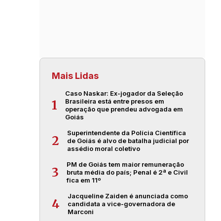
Mais Lidas
Caso Naskar: Ex-jogador da Seleção
Brasileira está entre presos em
1
operação que prendeu advogada em
Goiás
Superintendente da Polícia Científica
2
de Goiás é alvo de batalha judicial por
assédio moral coletivo
PM de Goiás tem maior remuneração
3
bruta média do país; Penal é 2ª e Civil
fica em 11º
Jacqueline Zaiden é anunciada como
4
candidata a vice-governadora de
Marconi