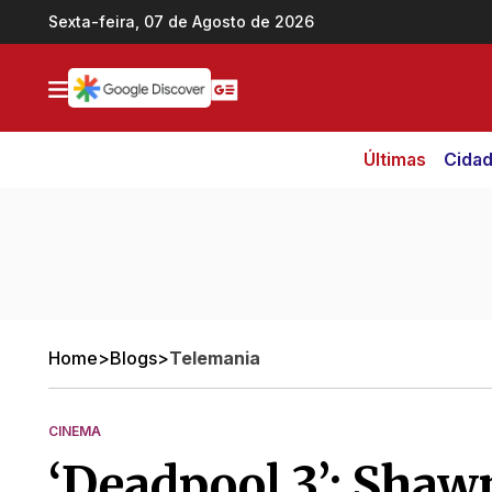
Ir direto pro conteúdo
Sexta-feira, 07 de Agosto de 2026
Últimas
Cida
Home
>
Blogs
>
Telemania
CINEMA
‘Deadpool 3’: Shaw