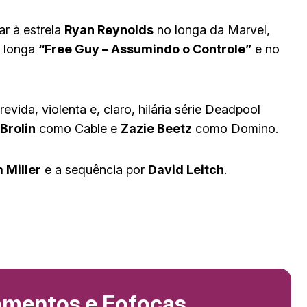
ar à estrela
Ryan Reynolds
no longa da Marvel,
o longa
“Free Guy – Assumindo o Controle”
e no
evida, violenta e, claro, hilária série Deadpool
Brolin
como Cable e
Zazie Beetz
como Domino.
 Miller
e a sequência por
David Leitch
.
amentos e Fofocas