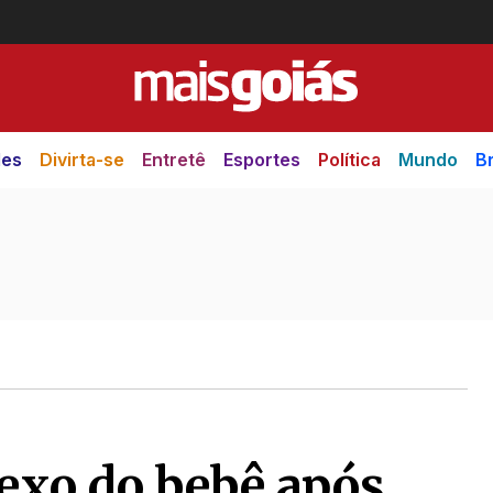
des
Divirta-se
Entretê
Esportes
Política
Mundo
Br
sexo do bebê após