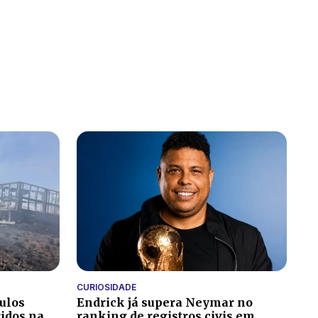
CURIOSIDADE
culos
Endrick já supera Neymar no
ridos na
ranking de registros civis em