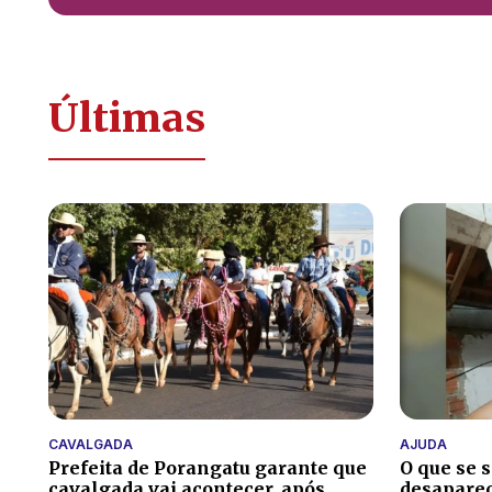
Últimas
CAVALGADA
AJUDA
Prefeita de Porangatu garante que
O que se 
cavalgada vai acontecer, após
desaparec