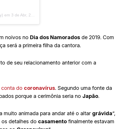
ry) em
3 de Abr, 2020 às 8:32 PDT
am noivos no
Dia dos Namorados
de 2019. Com
a será a primeira filha da cantora.
ruto de seu relacionamento anterior com a
r conta do
coronavírus
. Segundo uma fonte da
pados porque a cerimônia seria no
Japão
.
va muito animada para andar até o altar
grávida
“,
s os detalhes do
casamento
finalmente estavam