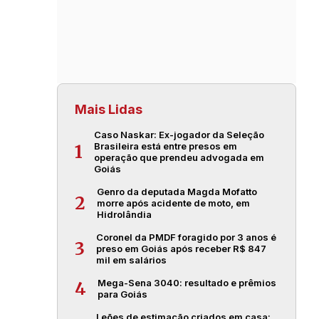
Mais Lidas
Caso Naskar: Ex-jogador da Seleção
Brasileira está entre presos em
1
operação que prendeu advogada em
Goiás
Genro da deputada Magda Mofatto
2
morre após acidente de moto, em
Hidrolândia
Coronel da PMDF foragido por 3 anos é
3
preso em Goiás após receber R$ 847
mil em salários
Mega-Sena 3040: resultado e prêmios
4
para Goiás
Leões de estimação criados em casa: