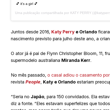
💕 it’s a girl 💕
Uma publicação compartilhada por
KATY PERRY
(@katyper
Juntos desde 2016,
Katy Perry
e Orlando
ficar
nascimento previsto para julho deste ano, a crianç
O ator já é pai de Flynn Christopher Bloom, 11, f
supermodelo australiana
Miranda Kerr
.
No mês passado,
o casal adiou o casamento po
revista
People
,
Katy e Orlando
estariam preocu
“Seria no
Japão
, para 150 convidados. Ela esta
diz a fonte. “Eles estavam superfelizes que todo