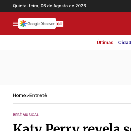
Ir direto pro conteúdo
Quinta-feira, 06 de Agosto de 2026
Últimas
Cida
Home
>
Entretê
BEBÊ MUSICAL
Katy Perry revela 