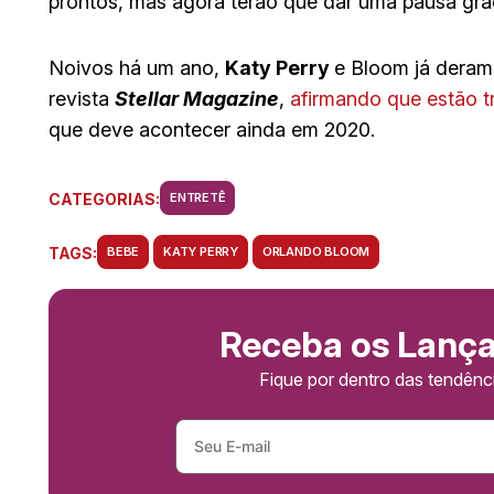
prontos, mas agora terão que dar uma pausa gr
Noivos há um ano,
Katy Perry
e Bloom já deram
revista
Stellar Magazine
,
afirmando que estão t
que deve acontecer ainda em 2020.
CATEGORIAS:
ENTRETÊ
TAGS:
BEBE
KATY PERRY
ORLANDO BLOOM
Receba os Lanç
Fique por dentro das tendên