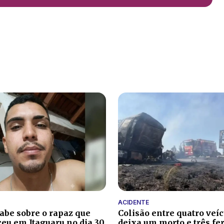
ACIDENTE
sabe sobre o rapaz que
Colisão entre quatro veí
eu em Itaguaru no dia 30
deixa um morto e três fe