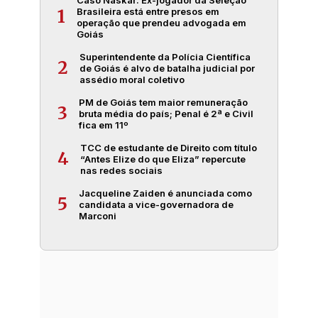
Brasileira está entre presos em
1
operação que prendeu advogada em
Goiás
Superintendente da Polícia Científica
2
de Goiás é alvo de batalha judicial por
assédio moral coletivo
PM de Goiás tem maior remuneração
3
bruta média do país; Penal é 2ª e Civil
fica em 11º
TCC de estudante de Direito com título
4
“Antes Elize do que Eliza” repercute
nas redes sociais
Jacqueline Zaiden é anunciada como
5
candidata a vice-governadora de
Marconi