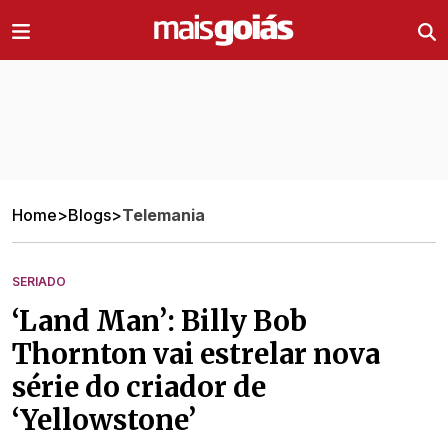
Ir direto pro conteúdo
Home
>
Blogs
>
Telemania
SERIADO
‘Land Man’: Billy Bob
Thornton vai estrelar nova
série do criador de
‘Yellowstone’