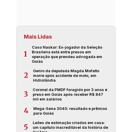
Mais Lidas
Caso Naskar: Ex-jogador da Seleção
Brasileira está entre presos em
1
operação que prendeu advogada em
Goiás
Genro da deputada Magda Mofatto
2
morre após acidente de moto, em
Hidrolândia
Coronel da PMDF foragido por 3 anos é
3
preso em Goiás após receber R$ 847
mil em salários
Mega-Sena 3040: resultado e prêmios
4
para Goiás
Leões de estimação criados em casa:
5
um capítulo inacreditável da história de
Goiânia