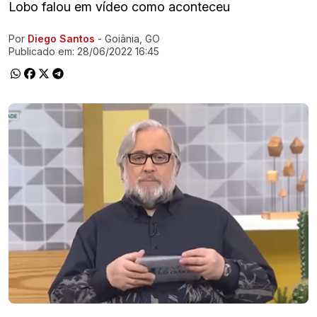
Lobo falou em vídeo como aconteceu
Por
Diego Santos
- Goiânia, GO
Ir direto pra matéria
Publicado em:
28/06/2022 16:45