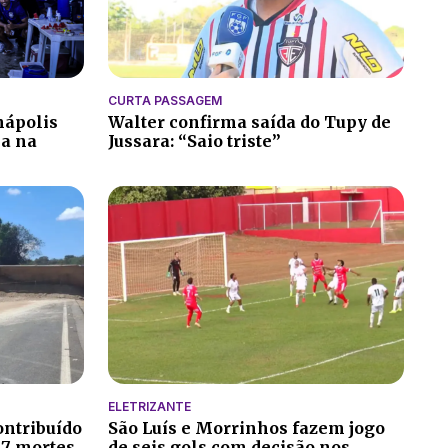
CURTA PASSAGEM
nápolis
Walter confirma saída do Tupy de
ia na
Jussara: “Saio triste”
ELETRIZANTE
ontribuído
São Luís e Morrinhos fazem jogo
 7 mortes
de seis gols com decisão nos