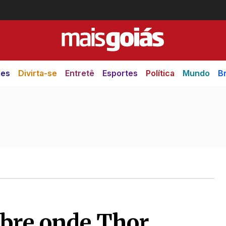
des
Divirta-se
Entretê
Esportes
Política
Mundo
Br
obre onde Thor