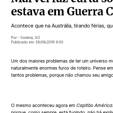
estava em Guerra C
Acontece que na Austrália, tirando férias, 
Por
- Goiânia, GO
Ir direto pra matéria
Publicado em:
29/08/2016 9:00
Um dos maiores problemas de ter um universo mul
naturalmente enormes furos de roteiro. Pense e
tantos problemas, porque não chamou seu amigo
O mesmo aconteceu agora em
Capitão América:
porque, como sempre, está fugindo, não há expl