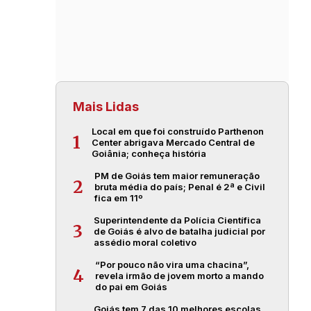
Mais Lidas
Local em que foi construído Parthenon
1
Center abrigava Mercado Central de
Goiânia; conheça história
PM de Goiás tem maior remuneração
2
bruta média do país; Penal é 2ª e Civil
fica em 11º
Superintendente da Polícia Científica
3
de Goiás é alvo de batalha judicial por
assédio moral coletivo
“Por pouco não vira uma chacina”,
4
revela irmão de jovem morto a mando
do pai em Goiás
Goiás tem 7 das 10 melhores escolas