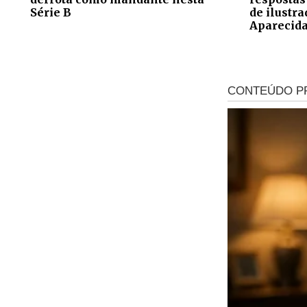
Série B
de ilustr
Aparecid