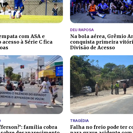
DEU RAPOSA
 empata com ASA e
Na bola aérea, Grêmio A
 acesso à Série C fica
conquista primeira vitór
oas
Divisão de Acesso
O
TRAGÉDIA
fferson?’: família cobra
Falha no freio pode ter c
 sobre desaparecimento
para grave acidente com