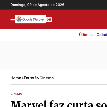
Ir direto pro conteúdo
Domingo, 09 de Agosto de 2026
Últimas
Cida
Home
>
Entretê
>
Cinema
CINEMA
Marvel faz curta s