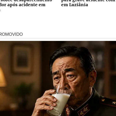
ador após acidente em
em Luziânia
a