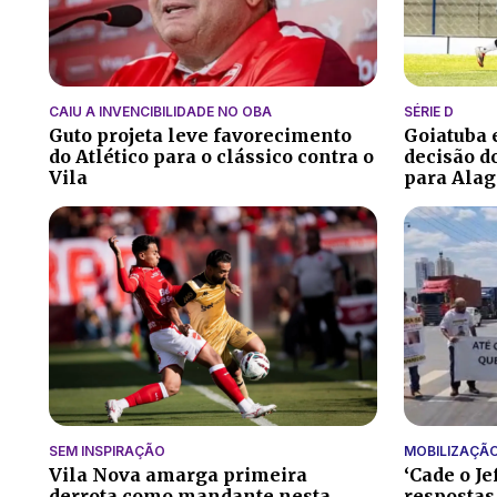
CAIU A INVENCIBILIDADE NO OBA
SÉRIE D
Guto projeta leve favorecimento
Goiatuba
do Atlético para o clássico contra o
decisão do
Vila
para Alag
SEM INSPIRAÇÃO
MOBILIZAÇÃ
Vila Nova amarga primeira
‘Cade o Je
derrota como mandante nesta
respostas