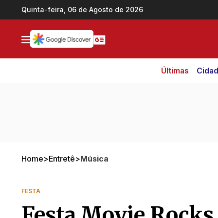
Ir direto pro conteúdo
Quinta-feira, 06 de Agosto de 2026
Últimas
Cida
Home
>
Entretê
>
Música
FESTA
Festa Movie Rocks 