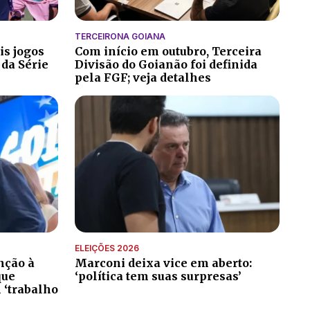
TERCEIRONA GOIANA
is jogos
Com início em outubro, Terceira
 da Série
Divisão do Goianão foi definida
pela FGF; veja detalhes
ELEIÇÕES 2026
nção à
Marconi deixa vice em aberto:
que
‘política tem suas surpresas’
 ‘trabalho