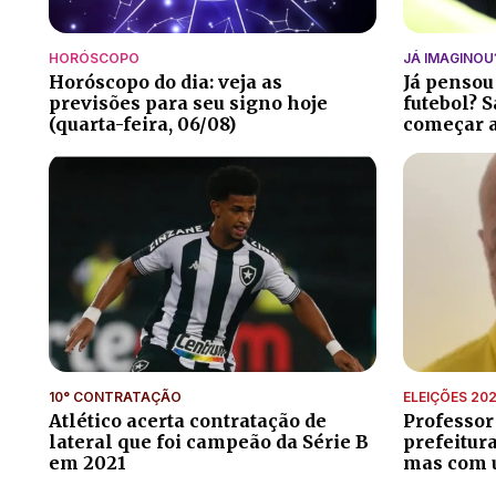
HORÓSCOPO
JÁ IMAGINOU
Horóscopo do dia: veja as
Já pensou
previsões para seu signo hoje
futebol? S
(quarta-feira, 06/08)
começar a
10° CONTRATAÇÃO
ELEIÇÕES 20
Atlético acerta contratação de
Professor
lateral que foi campeão da Série B
prefeitur
em 2021
mas com 