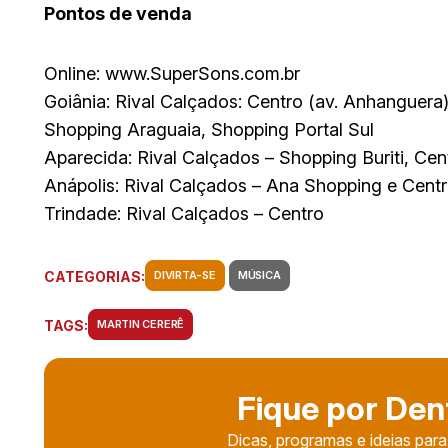
Pontos de venda
Online: www.SuperSons.com.br
Goiânia: Rival Calçados: Centro (av. Anhanguera
Shopping Araguaia, Shopping Portal Sul
Aparecida: Rival Calçados – Shopping Buriti, Ce
Anápolis: Rival Calçados – Ana Shopping e Cent
Trindade: Rival Calçados – Centro
CATEGORIAS:
DIVIRTA-SE
MÚSICA
TAGS:
MARTIN CERERÊ
Fique por Den
Dicas, programas e ideias para