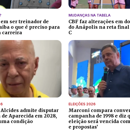
?
MUDANÇAS NA TABELA
 em ser treinador de
CBF faz alterações em do
aiba o que é preciso para
do Anápolis na reta final
 carreira
C
26
ELEIÇÕES 2026
 Alcides admite disputar
Marconi compara conve
a de Aparecida em 2028,
campanha de 1998 e diz 
uma condição
eleição será vencida com
e propostas’