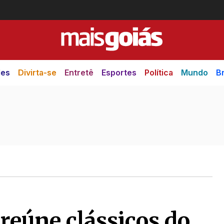
des
Divirta-se
Entretê
Esportes
Política
Mundo
Br
reúne clássicos do