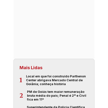
Mais Lidas
Local em que foi construído Parthenon
1
Center abrigava Mercado Central de
Goiânia; conheça história
PM de Goiás tem maior remuneração
2
bruta média do país; Penal é 2ª e Civil
fica em 11º
Superintendente da Polícia Científica