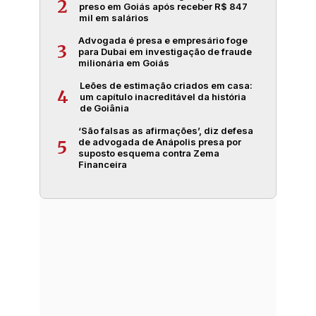
2
preso em Goiás após receber R$ 847
mil em salários
Advogada é presa e empresário foge
3
para Dubai em investigação de fraude
milionária em Goiás
Leões de estimação criados em casa:
4
um capítulo inacreditável da história
de Goiânia
‘São falsas as afirmações’, diz defesa
de advogada de Anápolis presa por
5
suposto esquema contra Zema
Financeira