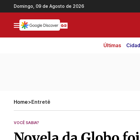
Ir direto pro conteúdo
Domingo, 09 de Agosto de 2026
Últimas
Cida
Home
>
Entretê
VOCÊ SABIA?
Novela da Globo fo