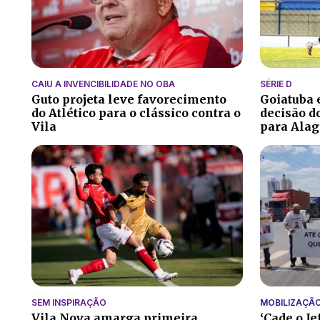
CAIU A INVENCIBILIDADE NO OBA
SÉRIE D
Guto projeta leve favorecimento
Goiatuba
do Atlético para o clássico contra o
decisão do
Vila
para Alag
SEM INSPIRAÇÃO
MOBILIZAÇÃ
Vila Nova amarga primeira
‘Cade o Je