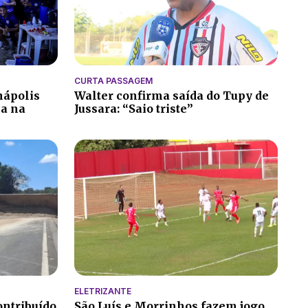
CURTA PASSAGEM
nápolis
Walter confirma saída do Tupy de
ia na
Jussara: “Saio triste”
ELETRIZANTE
ontribuído
São Luís e Morrinhos fazem jogo