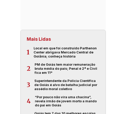
Mais Lidas
Local em que foi construído Parthenon
1
Center abrigava Mercado Central de
Goiânia; conheça história
PM de Goiás tem maior remuneração
2
bruta média do país; Penal é 2ª e Civil
fica em 11º
Superintendente da Polícia Científica
3
de Goiás é alvo de batalha judicial por
assédio moral coletivo
“Por pouco não vira uma chacina”,
4
revela irmão de jovem morto a mando
do pai em Goiás
Goiás tem 7 das 10 melhores escolas