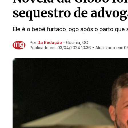
sequestro de advo
Ele é o bebê furtado logo após o parto que 
Por
Da Redação
- Goiânia, GO
Ir direto pra matéria
Publicado em:
03/04/2024 10:36
• Atualizado em:
0