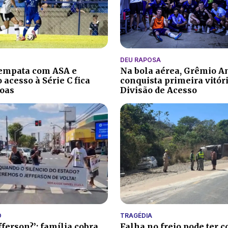
DEU RAPOSA
 empata com ASA e
Na bola aérea, Grêmio A
 acesso à Série C fica
conquista primeira vitór
oas
Divisão de Acesso
O
TRAGÉDIA
fferson?’: família cobra
Falha no freio pode ter c