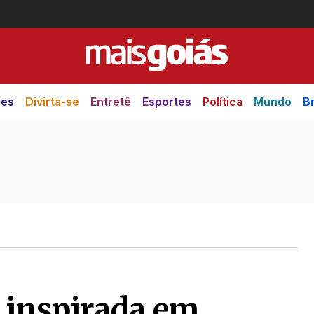
des
Divirta-se
Entretê
Esportes
Política
Mundo
Br
i inspirada em