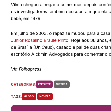
Vilma chegou a negar o crime, mas depois confes
os investigadores também descobriram que ela 
bebê, em 1979.
Em julho de 2003, o rapaz se mudou para a casa
Júnior Rosalino Braule Pinto
. Hoje aos 38 anos, 
de Brasília (UniCeub), casado e pai de duas cri
escritório Alckmin Advogados para comentar o c
Via Folhapress
.
CATEGORIAS:
ENTRETÊ
NOTÍCIA
TAGS:
GLOBO
NOVELA