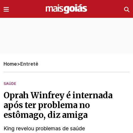
Ir direto pro conteúdo
Home
>
Entretê
SAÚDE
Oprah Winfrey é internada
após ter problema no
estômago, diz amiga
King revelou problemas de saúde