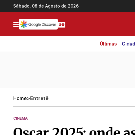
Ir direto pro conteúdo
Sábado, 08 de Agosto de 2026
Últimas
Cida
Home
>
Entretê
CINEMA
Oscar 2025: onde as