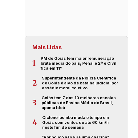
Mais Lidas
PM de Goiás tem maior remuneração
1
bruta média do país; Penal é 2ª e Civil
fica em 11º
Superintendente da Polícia Científica
2
de Goiás é alvo de batalha judicial por
assédio moral coletivo
Goiás tem 7 das 10 melhores escolas
3
públicas de Ensino Médio do Brasil,
aponta Ideb
Ciclone-bomba muda o tempo em
4
Goiás com ventos de até 60 km/h
neste fim de semana
“Por pouco não vira uma chacina”,