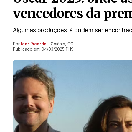
vencedores da pre
Algumas produções já podem ser encontrad
Por
Igor Ricardo
- Goiânia, GO
Ir direto pra matéria
Publicado em:
04/03/2025 11:19