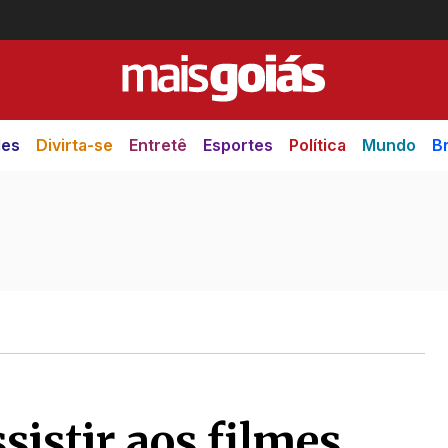
des
Divirta-se
Entretê
Esportes
Política
Mundo
Br
sistir aos filmes