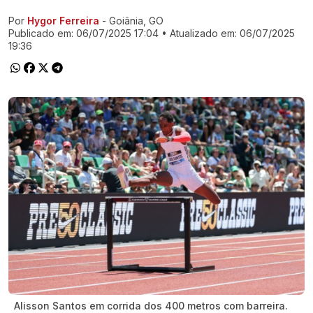
Por
Hygor Ferreira
- Goiânia, GO
Ir direto pra matéria
Publicado em:
06/07/2025 17:04
• Atualizado em:
06/07/2025
19:36
Alisson Santos em corrida dos 400 metros com barreira.