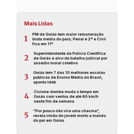
Mais Lidas
PM de Goiás tem maior remuneração
1
bruta média do país; Penal é 2ª e Civil
fica em 11º
Superintendente da Polícia Científica
2
de Goiás é alvo de batalha judicial por
assédio moral coletivo
Goiás tem 7 das 10 melhores escolas
3
públicas de Ensino Médio do Brasil,
aponta Ideb
Ciclone-bomba muda o tempo em
4
Goiás com ventos de até 60 km/h
neste fim de semana
“Por pouco não vira uma chacina”,
5
revela irmão de jovem morto a mando
do pai em Goiás