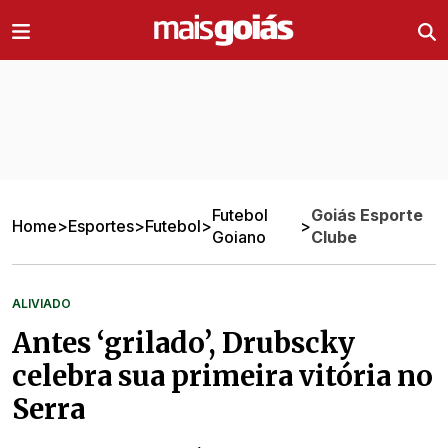
Ir direto pro conteúdo
Futebol
Goiás Esporte
Home
>
Esportes
>
Futebol
>
>
Goiano
Clube
ALIVIADO
Antes ‘grilado’, Drubscky
celebra sua primeira vitória no
Serra