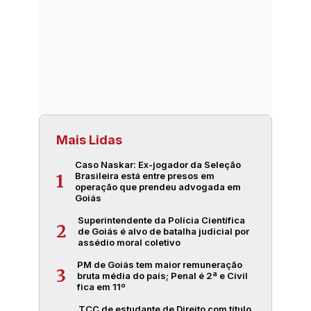
Mais Lidas
Caso Naskar: Ex-jogador da Seleção
Brasileira está entre presos em
1
operação que prendeu advogada em
Goiás
Superintendente da Polícia Científica
2
de Goiás é alvo de batalha judicial por
assédio moral coletivo
PM de Goiás tem maior remuneração
3
bruta média do país; Penal é 2ª e Civil
fica em 11º
TCC de estudante de Direito com título