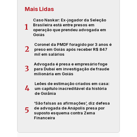
Mais Lidas
Caso Naskar: Ex-jogador da Seleção
Brasileira está entre presos em
1
operação que prendeu advogada em
Goiás
Coronel da PMDF foragido por 3 anos é
2
preso em Goiás após receber R$ 847
mil em salários
Advogada é presa e empresário foge
3
para Dubai em investigação de fraude
milionária em Goiás
Leões de estimação criados em casa:
4
um capítulo inacreditável da história
de Goiânia
‘São falsas as afirmações’, diz defesa
de advogada de Anápolis presa por
5
suposto esquema contra Zema
Financeira