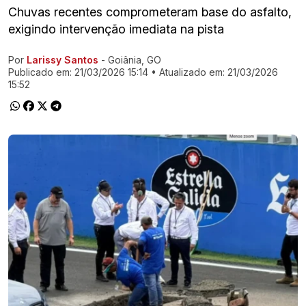
Chuvas recentes comprometeram base do asfalto,
exigindo intervenção imediata na pista
Por
Larissy Santos
- Goiânia, GO
Ir direto pra matéria
Publicado em:
21/03/2026 15:14
• Atualizado em:
21/03/2026
15:52