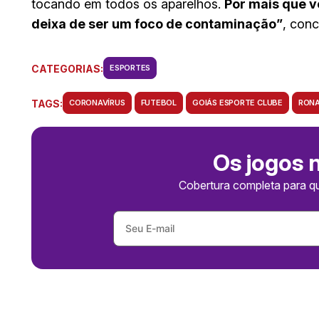
tocando em todos os aparelhos.
Por mais que v
deixa de ser um foco de contaminação”
, conc
CATEGORIAS:
ESPORTES
TAGS:
CORONAVÍRUS
FUTEBOL
GOIÁS ESPORTE CLUBE
RONA
Os jogos 
Cobertura completa para q