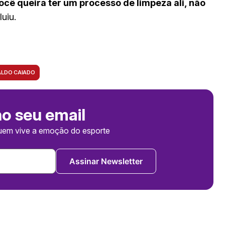
ocê queira ter um processo de limpeza ali, não
luiu.
LDO CAIADO
no seu email
uem vive a emoção do esporte
Assinar Newsletter