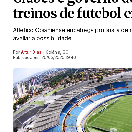
treinos de futebol 
Atlético Goianiense encabeça proposta de re
avaliar a possibilidade
Por
Artur Dias
- Goiânia, GO
Ir direto pra matéria
Publicado em:
26/05/2020 19:46