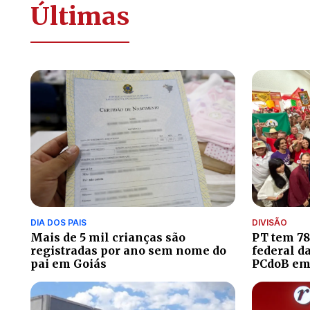
Últimas
DIA DOS PAIS
DIVISÃO
Mais de 5 mil crianças são
PT tem 78
registradas por ano sem nome do
federal d
pai em Goiás
PCdoB em