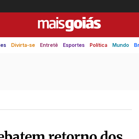
des
Divirta-se
Entretê
Esportes
Política
Mundo
Br
ebatem retorno dos