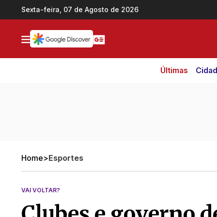
Ir direto pro conteúdo
Sexta-feira, 07 de Agosto de 2026
Últimas
Cida
Home
>
Esportes
VAI VOLTAR?
Clubes e governo d