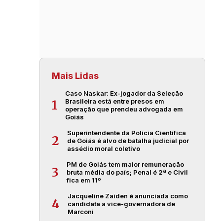
Mais Lidas
Caso Naskar: Ex-jogador da Seleção
Brasileira está entre presos em
1
operação que prendeu advogada em
Goiás
Superintendente da Polícia Científica
2
de Goiás é alvo de batalha judicial por
assédio moral coletivo
PM de Goiás tem maior remuneração
3
bruta média do país; Penal é 2ª e Civil
fica em 11º
Jacqueline Zaiden é anunciada como
4
candidata a vice-governadora de
Marconi