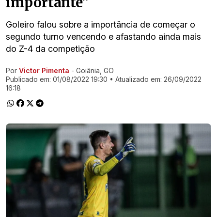
importante”
Goleiro falou sobre a importância de começar o
segundo turno vencendo e afastando ainda mais
do Z-4 da competição
Por
Victor Pimenta
- Goiânia, GO
Ir direto pra matéria
Publicado em:
01/08/2022 19:30
• Atualizado em:
26/09/2022
16:18