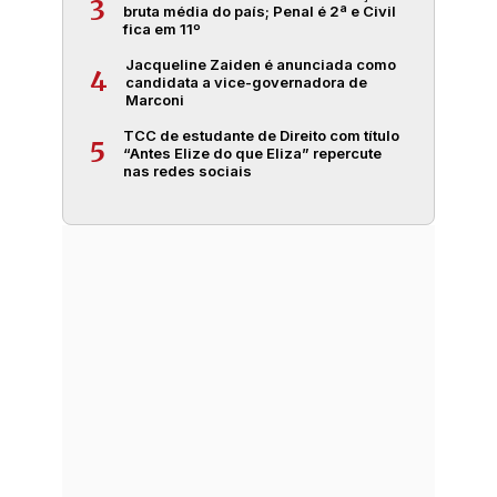
3
bruta média do país; Penal é 2ª e Civil
fica em 11º
Jacqueline Zaiden é anunciada como
4
candidata a vice-governadora de
Marconi
TCC de estudante de Direito com título
5
“Antes Elize do que Eliza” repercute
nas redes sociais