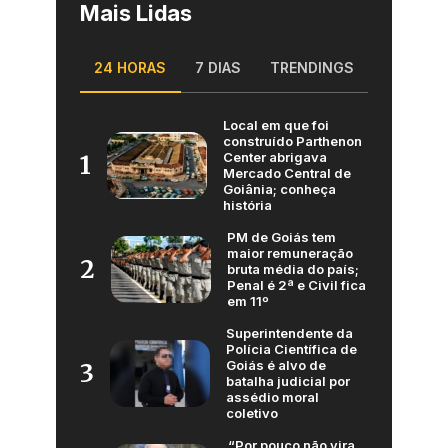
Mais Lidas
24 HORAS
7 DIAS
TRENDINGS
Local em que foi
construído Parthenon
Center abrigava
1
Mercado Central de
Goiânia; conheça
história
PM de Goiás tem
maior remuneração
2
bruta média do país;
Penal é 2ª e Civil fica
em 11º
Superintendente da
Polícia Científica de
Goiás é alvo de
3
batalha judicial por
assédio moral
coletivo
“Por pouco não vira