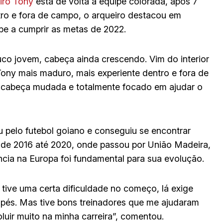
iro Tony
está de volta a equipe colorada, após 7
ro e fora de campo, o arqueiro destacou em
ube a cumprir as metas de 2022.
co jovem, cabeça ainda crescendo. Vim do interior
Tony mais maduro, mais experiente dentro e fora de
 cabeça mudada e totalmente focado em ajudar o
 pelo futebol goiano e conseguiu se encontrar
 de 2016 até 2020, onde passou por União Madeira,
ncia na Europa foi fundamental para sua evolução.
 tive uma certa dificuldade no começo, lá exige
 pés. Mas tive bons treinadores que me ajudaram
luir muito na minha carreira”, comentou.