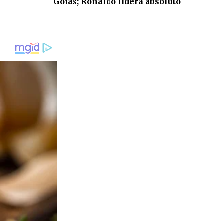
Goiás; Ronaldo lidera absoluto