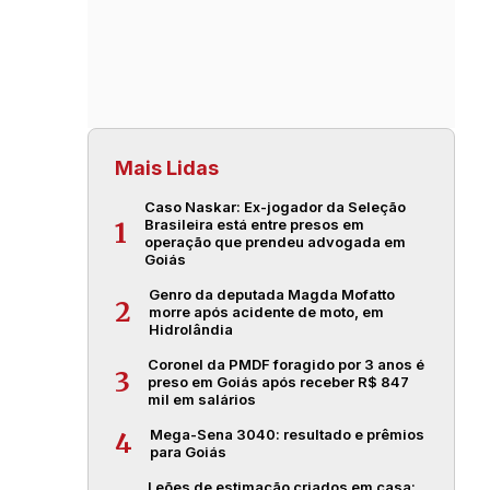
Mais Lidas
Caso Naskar: Ex-jogador da Seleção
Brasileira está entre presos em
1
operação que prendeu advogada em
Goiás
Genro da deputada Magda Mofatto
2
morre após acidente de moto, em
Hidrolândia
Coronel da PMDF foragido por 3 anos é
3
preso em Goiás após receber R$ 847
mil em salários
Mega-Sena 3040: resultado e prêmios
4
para Goiás
Leões de estimação criados em casa: