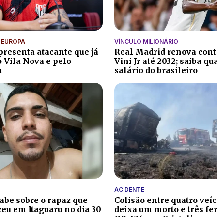
 EUROPA
VÍNCULO MILIONÁRIO
apresenta atacante que já
Real Madrid renova cont
o Vila Nova e pelo
Vini Jr até 2032; saiba qu
a
salário do brasileiro
ACIDENTE
sabe sobre o rapaz que
Colisão entre quatro veí
eu em Itaguaru no dia 30
deixa um morto e três fe