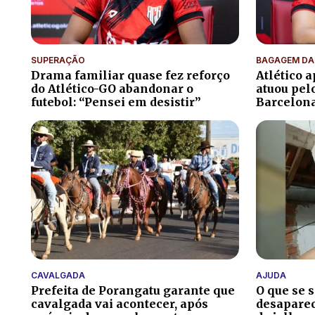
SUPERAÇÃO
BAGAGEM DA
Drama familiar quase fez reforço
Atlético 
do Atlético-GO abandonar o
atuou pel
futebol: “Pensei em desistir”
Barcelon
CAVALGADA
AJUDA
Prefeita de Porangatu garante que
O que se 
cavalgada vai acontecer, após
desaparec