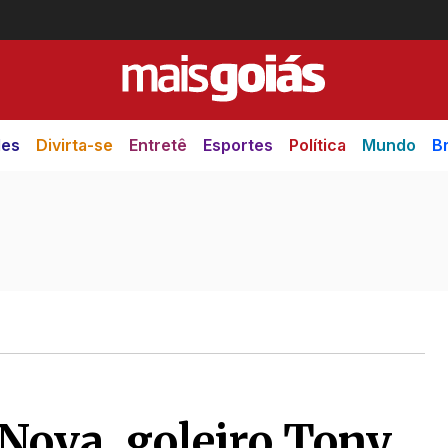
des
Divirta-se
Entretê
Esportes
Política
Mundo
Br
 Nova, goleiro Tony