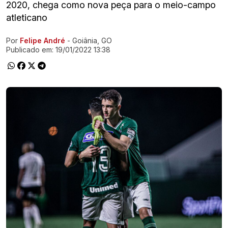
2020, chega como nova peça para o meio-campo
atleticano
Por
Felipe André
- Goiânia, GO
Ir direto pra matéria
Publicado em:
19/01/2022 13:38