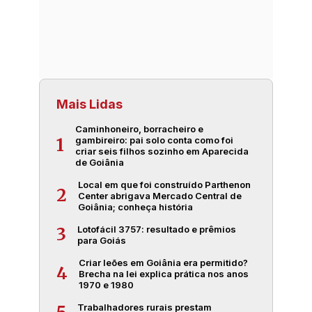
Mais Lidas
Caminhoneiro, borracheiro e
gambireiro: pai solo conta como foi
1
criar seis filhos sozinho em Aparecida
de Goiânia
Local em que foi construído Parthenon
2
Center abrigava Mercado Central de
Goiânia; conheça história
Lotofácil 3757: resultado e prêmios
3
para Goiás
Criar leões em Goiânia era permitido?
4
Brecha na lei explica prática nos anos
1970 e 1980
Trabalhadores rurais prestam